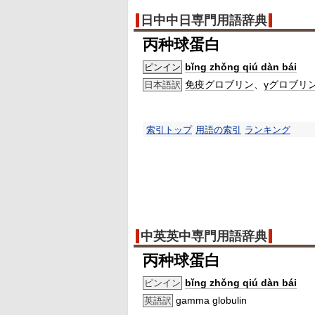
日中中日専門用語辞典
丙种球蛋白
bǐng zhǒng qiú dàn bái
ピンイン
免疫グロブリン
、
γグロブリ
日本語訳
索引トップ
用語の索引
ランキング
中英英中専門用語辞典
丙种球蛋白
bǐng zhǒng qiú dàn bái
ピンイン
gamma globulin
英語訳