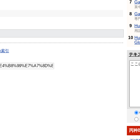
7
Ga
英
8
Ga
専
9
Hu
用
10
Hu
Gl
の索引
テキ
丙种