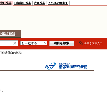
中日辞典
日韓韓日辞典
古語辞典
その他の辞書▼
中国語翻訳
手書き文字入力
丙种球蛋白
の解説
リン