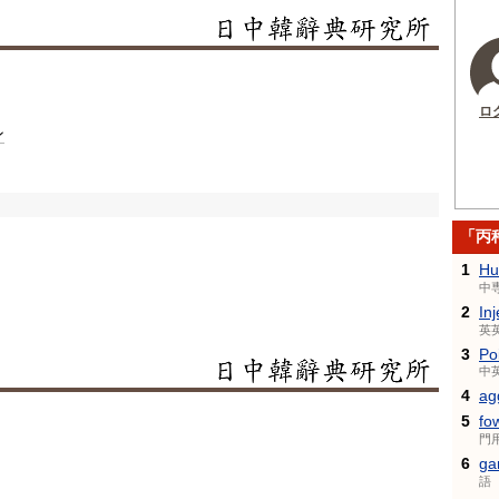
ロ
ン
「丙
1
Hu
中
2
In
英
3
Po
中
4
ag
5
fo
門
6
ga
語