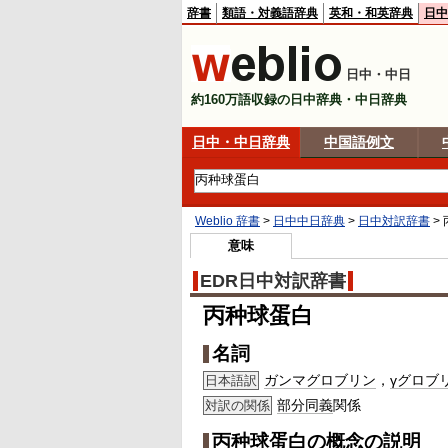
辞書
類語・対義語辞典
英和・和英辞典
日中
日中・中日
約160万語収録の日中辞典・中日辞典
日中・中日辞典
中国語例文
Weblio 辞書
>
日中中日辞典
>
日中対訳辞書
>
意味
EDR日中対訳辞書
丙种球蛋白
名詞
ガンマグロブリン
，
γグロブ
日本語訳
部分
同義
関係
対訳の関係
丙种球蛋白の概念の説明