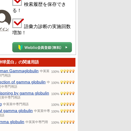
検索履歴を保存でき
る！
語彙力診断の実施回数
グイン
増加！
种球蛋白」の関連用語
man Gammaglobulin
中英英
100%
専門用語
jection of gamma globulin
中
100%
英中専門用語
isoning by gamma globulin
100%
英英中専門用語
g
中英英中専門用語
100%
wl gamma globulin
中英英中専
100%
用語
mma globulin
中英英中専門用
100%