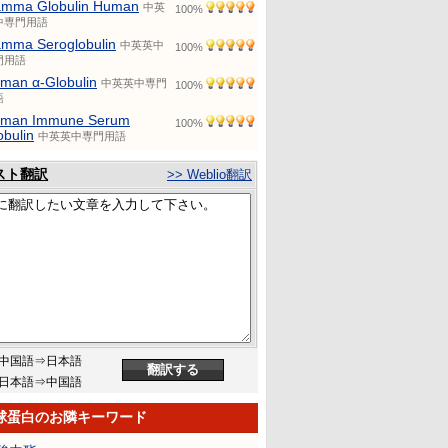
mma Globulin Human
中英
100%
中専門用語
mma Seroglobulin
中英英中
100%
門用語
man α-Globulin
中英英中専門
100%
語
man Immune Serum
100%
obulin
中英英中専門用語
スト翻訳
>> Weblio翻訳
中国語⇒日本語
日本語⇒中国語
球蛋白のお隣キーワード