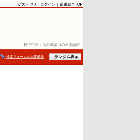
ゲスト
さん [
ログイン
] |
辞書総合TOP
日中中日：
丙种球蛋白の日本語訳
検索フォームの固定解除