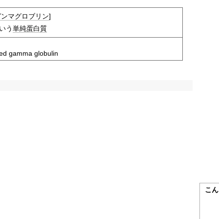
ガンマグロブリン
]
いう
単純蛋白質
lled gamma globulin
こん