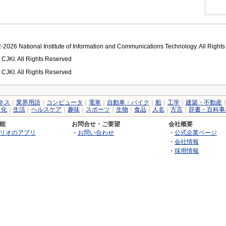
2026 National Institute of Information and Communications Technology. All Right
 CJKI. All Rights Reserved
 CJKI. All Rights Reserved
ネス
｜
業界用語
｜
コンピュータ
｜
電車
｜
自動車・バイク
｜
船
｜
工学
｜
建築・不動産
文化
｜
生活
｜
ヘルスケア
｜
趣味
｜
スポーツ
｜
生物
｜
食品
｜
人名
｜
方言
｜
辞書・百科事
能
お問合せ・ご要望
会社概要
リオのアプリ
・
お問い合わせ
・
公式企業ページ
・
会社情報
・
採用情報