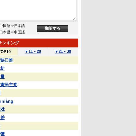
中国語⇒日本語
日本語⇒中国語
ランキング
▼
11～20
▼
21～30
TOP10
花狭口蛙
苏枋
実量
立憲民主党
蒯
ūniáng
游戏
反差
装
整體