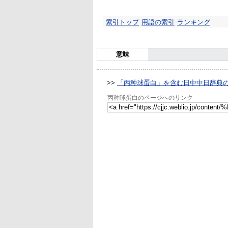
索引トップ
用語の索引
ランキング
意味
>>
「丙种球蛋白」を含む日中中日辞典
丙种球蛋白のページへのリンク