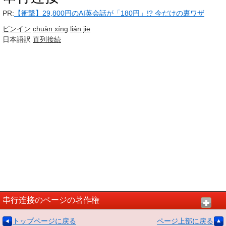
PR:
【衝撃】29,800円のAI英会話が「180円」!? 今だけの裏ワザ
ピンイン
chuàn xíng
lián jiē
日本語訳
直列
接続
串行连接のページの著作権
トップページに戻る
ページ上部に戻る