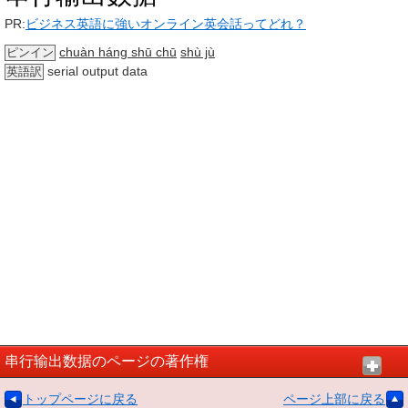
PR:
ビジネス英語に強いオンライン英会話ってどれ？
chuàn háng shū chū
shù jù
ピンイン
serial output data
英語訳
串行输出数据のページの著作権
トップページに戻る
ページ上部に戻る