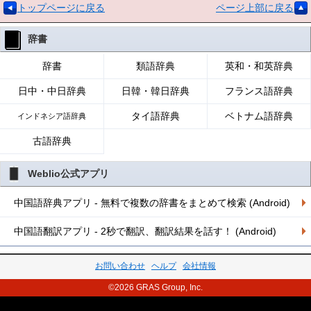
トップページに戻る
ページ上部に戻る
辞書
辞書
類語辞典
英和・和英辞典
日中・中日辞典
日韓・韓日辞典
フランス語辞典
タイ語辞典
ベトナム語辞典
インドネシア語辞典
古語辞典
Weblio公式アプリ
中国語辞典アプリ - 無料で複数の辞書をまとめて検索 (Android)
中国語翻訳アプリ - 2秒で翻訳、翻訳結果を話す！ (Android)
お問い合わせ
ヘルプ
会社情報
©2026 GRAS Group, Inc.