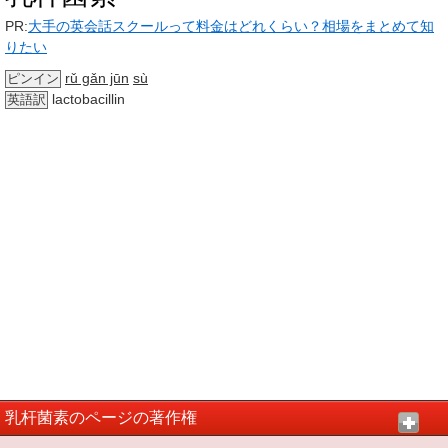
PR:
大手の英会話スクールって料金はどれくらい？相場をまとめて知
りたい
rǔ gǎn jūn
sù
ピンイン
lactobacillin
英語訳
乳杆菌素のページの著作権