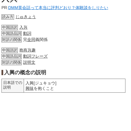
PR:
DMM英会話って本当に評判どおり？体験談をしりたい
じゅきょう
読み方
入兴
中国語訳
動詞
中国語品詞
完
全同
義関係
対訳の関係
抱有
兴趣
中国語訳
動詞
フレーズ
中国語品詞
説明文
対訳の関係
入興の概念の説明
日本語での
入興[ジュキョウ]
説明
興味
を抱くこと