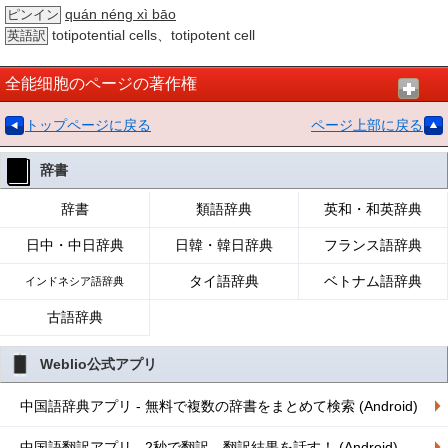
quán néng xì bāo
ピンイン
totipotential cells、totipotent cell
英語訳
全能细胞のページの著作権
トップページに戻る
ページ上部に戻る
辞書
辞書
類語辞典
英和・和英辞典
日中・中日辞典
日韓・韓日辞典
フランス語辞典
タイ語辞典
ベトナム語辞典
インドネシア語辞典
古語辞典
Weblio公式アプリ
中国語辞典アプリ - 無料で複数の辞書をまとめて検索 (Android)
中国語翻訳アプリ - 2秒で翻訳、翻訳結果を話す！ (Android)