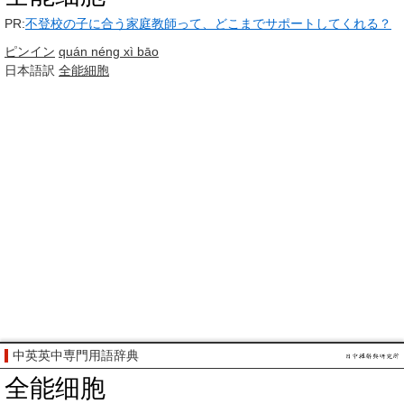
PR:
不登校の子に合う家庭教師って、どこまでサポートしてくれる？
ピンイン
quán néng xì bāo
日本語訳
全能
細胞
中英英中専門用語辞典
全能细胞