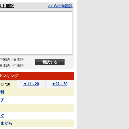
スト翻訳
>> Weblio翻訳
中国語⇒日本語
日本語⇒中国語
ランキング
▼
11～20
▼
21～30
TOP10
試料
ハチ
屋
泳ぐ
やまがら