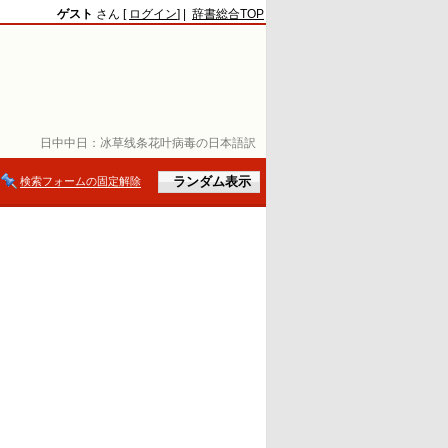
ゲスト
さん [
ログイン
] |
辞書総合TOP
日中中日：
冰草线条花叶病毒の日本語訳
検索フォームの固定解除