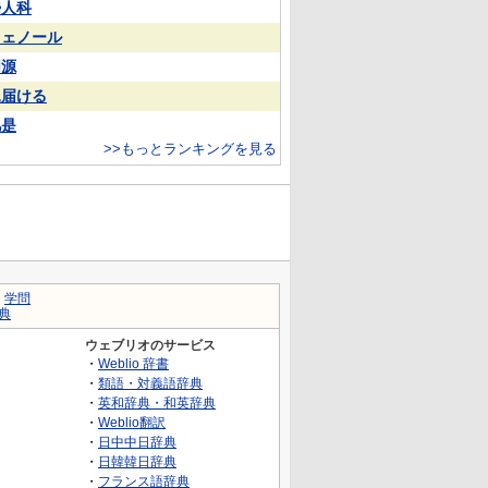
婦人科
フェノール
同源
見届ける
凡是
>>もっとランキングを見る
｜
学問
典
ウェブリオのサービス
・
Weblio 辞書
・
類語・対義語辞典
・
英和辞典・和英辞典
・
Weblio翻訳
・
日中中日辞典
・
日韓韓日辞典
・
フランス語辞典