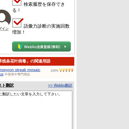
検索履歴を保存でき
る！
語彙力診断の実施回数
グイン
増加！
草线条花叶病毒」の関連用語
ropyron streak mosaic
100%
us
中英英中専門用語
スト翻訳
>> Weblio翻訳