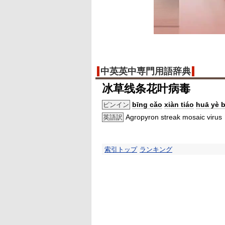
中英英中専門用語辞典
冰草线条花叶病毒
bīng cǎo
xiàn tiáo
huā yè 
ピンイン
Agropyron streak mosaic virus
英語訳
索引トップ
ランキング