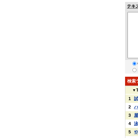
テキ
検索
▼
1
2
3
4
5