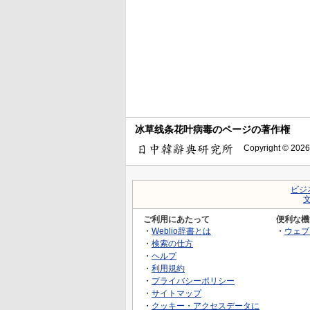
冰草线条花叶病毒のページの著作権
Copyright © 2026
ビジ
ご利用にあたって
便利な機
・
Weblio辞書とは
・
ウェブ
・
検索の仕方
・
ヘルプ
・
利用規約
・
プライバシーポリシー
・
サイトマップ
・
クッキー・アクセスデータに