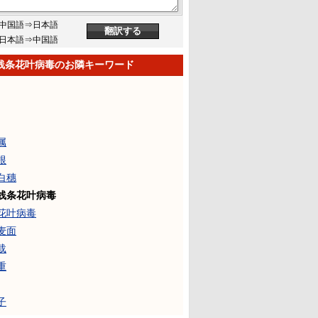
中国語⇒日本語
日本語⇒中国語
线条花叶病毒のお隣キーワード
属
根
白穗
线条花叶病毒
花叶病毒
麦面
载
重
子