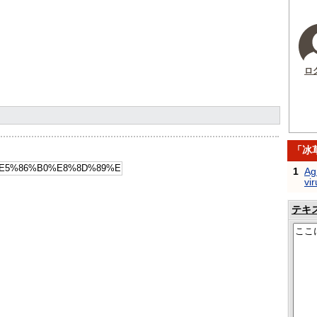
ロ
「冰
1
Ag
vir
テキ