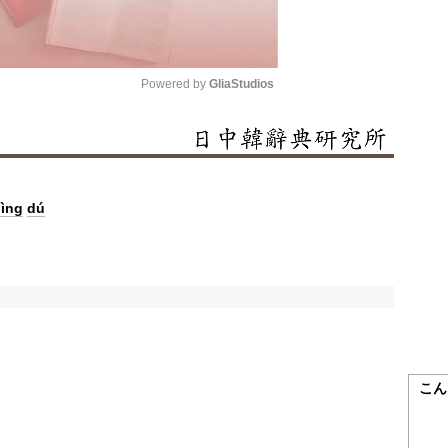
Powered by 
GliaStudios
Mute
bìng
dú
こん