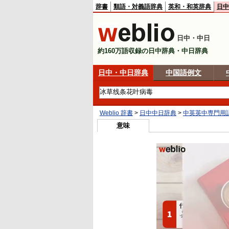
辞書
類語・対義語辞典
英和・和英辞典
日中
日中・中日
約160万語収録の日中辞典・中日辞典
日中・中日辞典
中国語例文
Weblio 辞書
>
日中中日辞典
>
中英英中専門用
意味