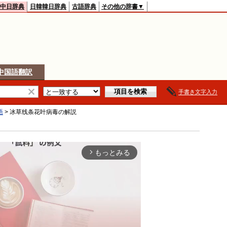
中日辞典
日韓韓日辞典
古語辞典
その他の辞書▼
中国語翻訳
手書き文字入力
語
>
冰草线条花叶病毒
の解説
もっとみる
arrow_forward_ios