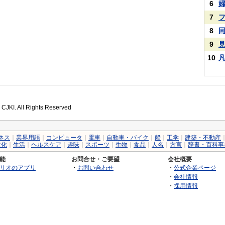
6
7
8
9
10
 CJKI. All Rights Reserved
ネス
｜
業界用語
｜
コンピュータ
｜
電車
｜
自動車・バイク
｜
船
｜
工学
｜
建築・不動産
文化
｜
生活
｜
ヘルスケア
｜
趣味
｜
スポーツ
｜
生物
｜
食品
｜
人名
｜
方言
｜
辞書・百科事
能
お問合せ・ご要望
会社概要
リオのアプリ
・
お問い合わせ
・
公式企業ページ
・
会社情報
・
採用情報