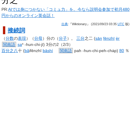
分之
PR:
AIでは身につかない「コミュ力」を。今なら説明会参加で初月480
円からのオンライン英会話！
出典
:『Wiktionary』 (2021/09/23 03:35
UTC
版)
接続詞
（
分数
の
表現
）（
分母
）分の（
分子
）。
三分
之二 (
sān
fēnzhī
èr
閩南語
sa
ⁿ
-hun-chi-jī) 3分の2（2/3）
百分之八
十 (
bǎ
ifēnzhī
bāshí
閩南語
pah
-hun-chi-peh-cha̍p)
80
％