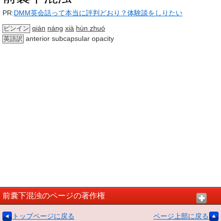
PR:
DMM英会話って本当に評判どおり？体験談をしりたい
qián
náng
xià
hùn zhuó
ピンイン
anterior subcapsular opacity
英語訳
前囊下混浊のページの著作権
トップページに戻る
ページ上部に戻る