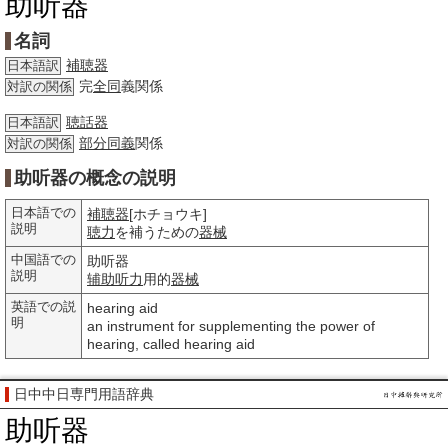
助听器
名詞
補聴器
日本語訳
完
全同
義関係
対訳の関係
聴話器
日本語訳
部分
同義
関係
対訳の関係
助听器の概念の説明
日本語での
補聴器
[ホチョウキ]
説明
聴力
を補うための
器械
中国語での
助听器
説明
辅助
听力
用的
器械
英語での説
hearing aid
明
an instrument for supplementing the power of
hearing, called hearing aid
日中中日専門用語辞典
助听器