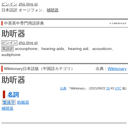
ピンイン
zhù tīng qì
日本語訳
オージフォン、
補聴器
中英英中専門用語辞典
助听器
zhù tīng qì
ピンイン
acouophone、hearing-aids、hearing aid、acousticon、
英語訳
audiphone
Wiktionary日本語版（中国語カテゴリ）
出典：
Wiktionary
助听器
出典
:『Wiktionary』 (2021/09/22
10
:43
UTC
版)
名詞
繁体字
助聽器
補聴器