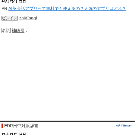
PR:
AI英会話アプリって無料でも使えるの？人気のアプリはどれ？
zhùtīngqì
ピンイン
名詞
補聴器
．
EDR日中対訳辞書