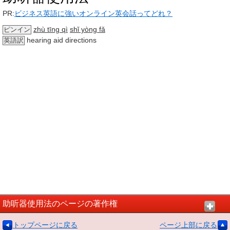
PR:
ビジネス英語に強いオンライン英会話ってどれ？
zhù tīng qì
shǐ yòng fǎ
ピンイン
hearing aid directions
英語訳
助听器使用法のページの著作権
トップページに戻る
ページ上部に戻る