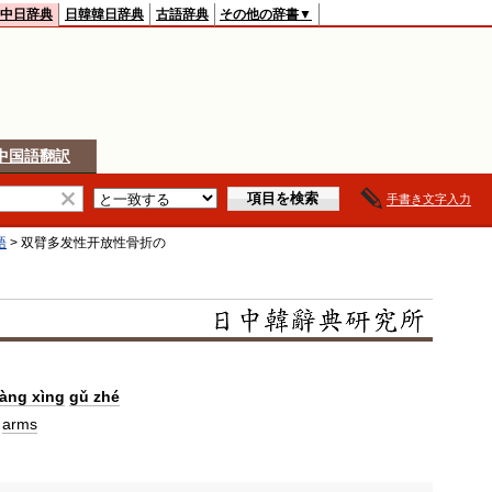
中日辞典
日韓韓日辞典
古語辞典
その他の辞書▼
中国語翻訳
手書き文字入力
語
>
双臂多发性开放性骨折
の
fàng xìng
gǔ zhé
h
arms