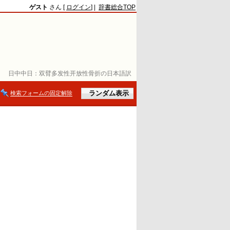
ゲスト
さん [
ログイン
] |
辞書総合TOP
日中中日：
双臂多发性开放性骨折の日本語訳
検索フォームの固定解除