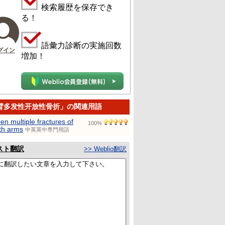
検索履歴を保存でき
る！
語彙力診断の実施回数
グイン
増加！
臂多发性开放性骨折」の関連用語
en multiple fractures of
100%
th arms
中英英中専門用語
スト翻訳
>> Weblio翻訳