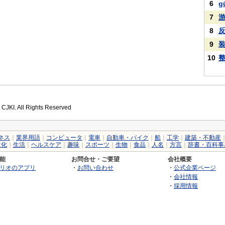
6
g
7
8
9
10
 CJKI. All Rights Reserved
ネス
｜
業界用語
｜
コンピュータ
｜
電車
｜
自動車・バイク
｜
船
｜
工学
｜
建築・不動産
文化
｜
生活
｜
ヘルスケア
｜
趣味
｜
スポーツ
｜
生物
｜
食品
｜
人名
｜
方言
｜
辞書・百科事
能
お問合せ・ご要望
会社概要
リオのアプリ
・
お問い合わせ
・
公式企業ページ
・
会社情報
・
採用情報