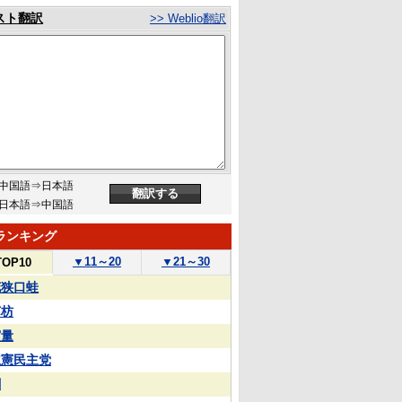
スト翻訳
>> Weblio翻訳
中国語⇒日本語
日本語⇒中国語
ランキング
▼
11～20
▼
21～30
TOP10
花狭口蛙
苏枋
実量
立憲民主党
蒯