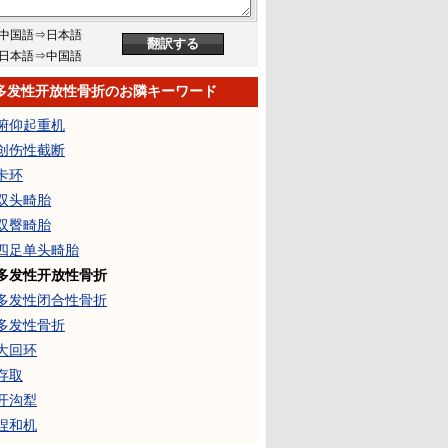
中国語⇒日本語
日本語⇒中国語
多发性开放性骨折のお隣キーワード
俯仰起重机
创伤性截断
卡环
双头畸胎
双臀畸胎
四足单头畸胎
多发性开放性骨折
多发性闭合性骨折
多发性骨折
大回环
存取
开沟犁
捏和机