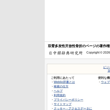
双臂多发性开放性骨折のページの著作権
Copyright © 2026
ビジ
ご利用にあたって
便利な機
・
Weblio辞書とは
・
ウェブ
・
検索の仕方
・
ヘルプ
・
利用規約
・
プライバシーポリシー
・
サイトマップ
・
クッキー・アクセスデータに