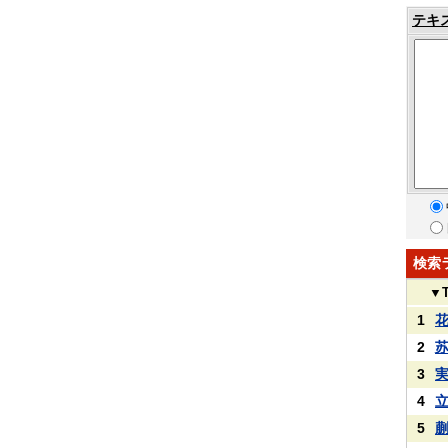
テキ
検索
▼
1
2
3
4
5