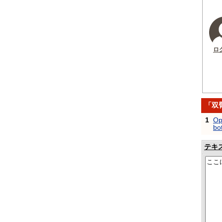
ロ
「双
1
Op
bo
テキ