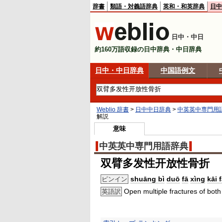
辞書
類語・対義語辞典
英和・和英辞典
日中
日中・中日
約160万語収録の日中辞典・中日辞典
日中・中日辞典
中国語例文
Weblio 辞書
>
日中中日辞典
>
中英英中専門用
解説
意味
中英英中専門用語辞典
双臂多发性开放性骨折
shuāng bì
duō
fā
xìng
kāi 
ピンイン
Open multiple fractures of bot
英語訳