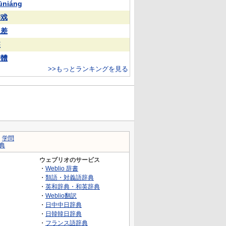
ūniáng
游戏
反差
装
整體
>>もっとランキングを見る
｜
学問
典
ウェブリオのサービス
・
Weblio 辞書
・
類語・対義語辞典
・
英和辞典・和英辞典
・
Weblio翻訳
・
日中中日辞典
・
日韓韓日辞典
・
フランス語辞典