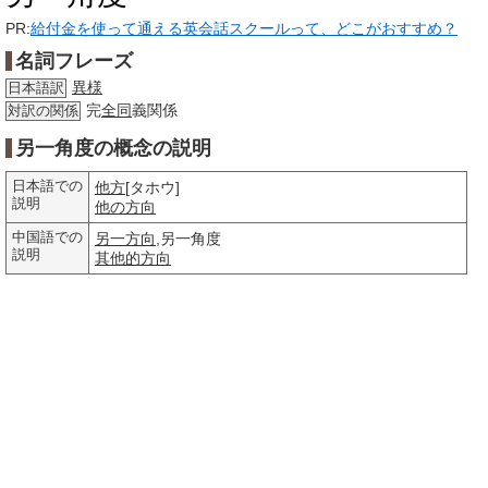
PR:
給付金を使って通える英会話スクールって、どこがおすすめ？
名詞フレーズ
異様
日本語訳
完
全同
義関係
対訳の関係
另一角度の概念の説明
日本語での
他方
[タホウ]
説明
他の
方向
中国語での
另一方向
,另一角度
説明
其他的
方向