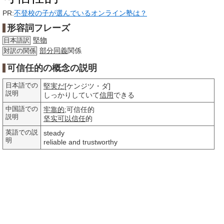
PR:
不登校の子が選んでいるオンライン塾は？
形容詞フレーズ
堅物
日本語訳
部分
同義
関係
対訳の関係
可信任的の概念の説明
日本語での
堅実だ
[ケンジツ・ダ]
説明
しっかりしていて
信用
できる
中国語での
牢靠的
;可信任的
説明
坚实
可以
信任
的
英語での説
steady
明
reliable and trustworthy