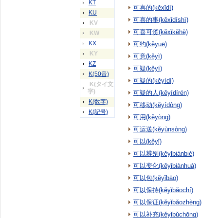
KT
可喜的(kěxǐdí)
KU
可喜的事(kěxǐdíshì)
KV
可喜可贺(kěxǐkěhè)
KW
KX
可约(kěyuē)
KY
可意(kěyì)
KZ
可疑(kěyí)
K(50音)
可疑的(kěyídí)
K(タイ文
字)
可疑的人(kěyídírén)
K(数字)
可移动(kěyídòng)
K(記号)
可用(kěyòng)
可运送(kěyùnsòng)
可以(kěyǐ)
可以辨别(kěyǐbiànbié)
可以变化(kěyǐbiànhuà)
可以包(kěyǐbāo)
可以保持(kěyǐbǎochí)
可以保证(kěyǐbǎozhèng)
可以补充(kěyǐbǔchōng)