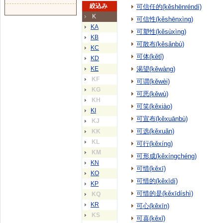
絞込み
可信任的(kěshēnréndí)
K
可信性(kěshēnxìng)
KA
可塑性(kěsùxìng)
KB
可散布(kěsǎnbù)
KC
可体(kětǐ)
KD
KE
渴望(kěwàng)
KF
可谓(kěwèi)
KG
可恶(kěwù)
KH
可笑(kěxiào)
KI
可宣布(kěxuānbù)
KJ
可选(kěxuǎn)
KK
KL
可行(kěxíng)
KM
可形成(kěxíngchéng)
KN
可惜(kěxī)
KO
可惜的(kěxīdí)
KP
可惜的是(kěxīdíshì)
KQ
KR
可心(kěxīn)
KS
可喜(kěxǐ)