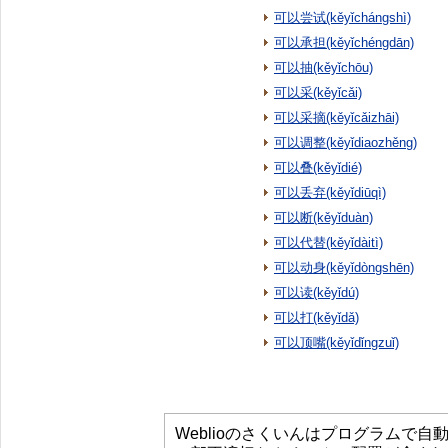
可以尝试(kěyǐchángshì)
可以承担(kěyǐchéngdān)
可以抽(kěyǐchōu)
可以采(kěyǐcǎi)
可以采摘(kěyǐcǎizhāi)
可以调整(kěyǐdiaozhěng)
可以叠(kěyǐdié)
可以丢弃(kěyǐdiūqì)
可以断(kěyǐduàn)
可以代替(kěyǐdàitì)
可以动身(kěyǐdòngshēn)
可以读(kěyǐdú)
可以打(kěyǐdǎ)
可以顶嘴(kěyǐdǐngzuǐ)
Weblioのさくいんはプログラムで