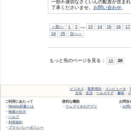
一部不適切なさくいんの配置が含まれ
了承くださいませ。
お問い合わせ
。
...
.
＜前へ
1
2
13
14
15
16
17
24
25
次へ＞
もっと先のページを見る：
10
20
ビジネス
｜
業界用語
｜
コンピュータ
｜
文化
｜
生活
｜
ヘルスケア
｜
趣味
｜
ご利用にあたって
便利な機能
お問合
・
Weblio辞書とは
・
ウェブリオのアプリ
・
お問
・
検索の仕方
・
ヘルプ
・
利用規約
・
プライバシーポリシー