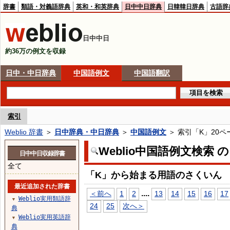
辞書
類語・対義語辞典
英和・和英辞典
日中中日辞典
日韓韓日辞典
古語辞
日中中日
約36万の例文を収録
日中・中日辞典
中国語例文
中国語翻訳
索引
Weblio 辞書
＞
日中辞典・中日辞典
＞
中国語例文
＞ 索引「K」20ペ
Weblio中国語例文検索 
日中中日収録辞書
全て
「K」から始まる用語のさくいん
最近追加された辞書
...
.
＜前へ
1
2
13
14
15
16
17
Weblio実用類語辞
▼
24
25
次へ＞
典
Weblio実用英語辞
▼
典