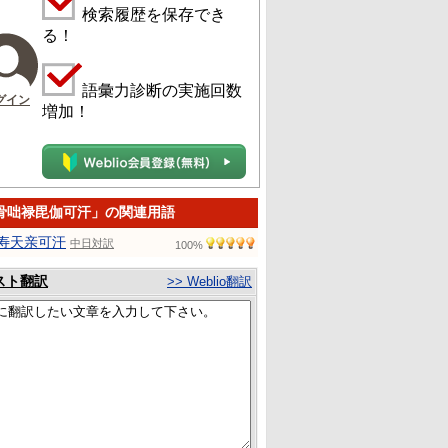
検索履歴を保存でき
る！
語彙力診断の実施回数
グイン
増加！
骨咄禄毘伽可汗」の関連用語
寿天亲可汗
中日対訳
100%
スト翻訳
>> Weblio翻訳