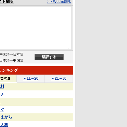
スト翻訳
>> Weblio翻訳
中国語⇒日本語
日本語⇒中国語
ランキング
▼
11～20
▼
21～30
TOP10
試料
ハチ
屋
泳ぐ
やまがら
婦人科