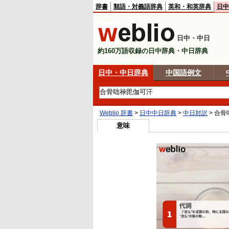
辞書
類語・対義語辞典
英和・和英辞典
日中
日中・中日
約160万語収録の日中辞典・中日辞典
日中・中日辞典
中国語例文
Weblio 辞書
>
日中中日辞典
>
中日対訳
>
合骨
意味