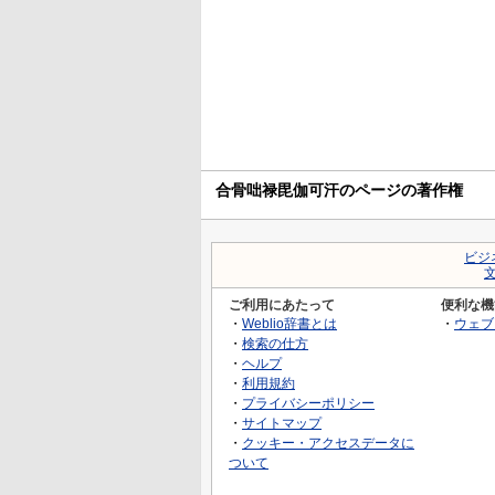
合骨咄禄毘伽可汗のページの著作権
ビジ
ご利用にあたって
便利な機
・
Weblio辞書とは
・
ウェブ
・
検索の仕方
・
ヘルプ
・
利用規約
・
プライバシーポリシー
・
サイトマップ
・
クッキー・アクセスデータに
ついて