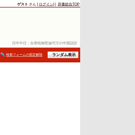
ゲスト
さん [
ログイン
] |
辞書総合TOP
日中中日：
合骨咄禄毘伽可汗の中国語訳
検索フォームの固定解除