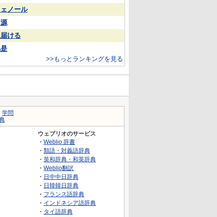
フェノール
同源
見届ける
凡是
>>もっとランキングを見る
｜
学問
典
ウェブリオのサービス
・
Weblio 辞書
・
類語・対義語辞典
・
英和辞典・和英辞典
・
Weblio翻訳
・
日中中日辞典
・
日韓韓日辞典
・
フランス語辞典
・
インドネシア語辞典
・
タイ語辞典