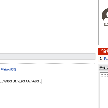
ロ
「合
1
长
テキ
日辞典の索引