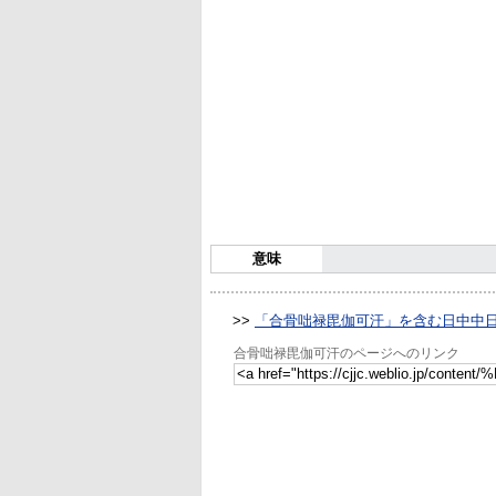
意味
>>
「合骨咄禄毘伽可汗」を含む日中中
合骨咄禄毘伽可汗のページへのリンク