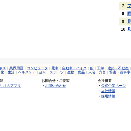
7
8
9
10
ネス
｜
業界用語
｜
コンピュータ
｜
電車
｜
自動車・バイク
｜
船
｜
工学
｜
建築・不動産
文化
｜
生活
｜
ヘルスケア
｜
趣味
｜
スポーツ
｜
生物
｜
食品
｜
人名
｜
方言
｜
辞書・百科事
能
お問合せ・ご要望
会社概要
リオのアプリ
・
お問い合わせ
・
公式企業ページ
・
会社情報
・
採用情報