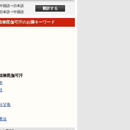
中国語⇒日本語
日本語⇒中国語
咄禄毘伽可汗のお隣キーワード
咄禄毘伽可汗
垫
目
杜父鱼
農法