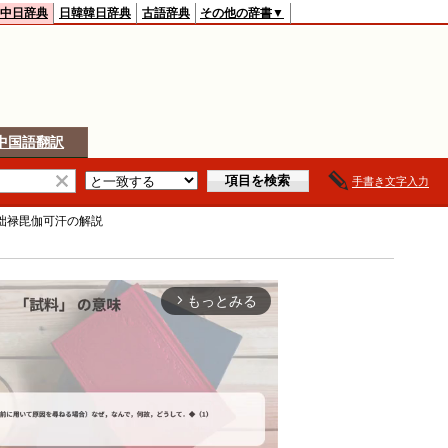
中日辞典
日韓韓日辞典
古語辞典
その他の辞書▼
中国語翻訳
手書き文字入力
咄禄毘伽可汗
の解説
もっとみる
arrow_forward_ios