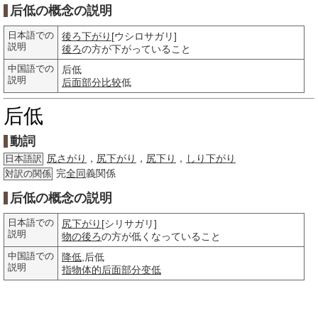
后低の概念の説明
日本語での
後ろ下がり
[ウシロサガリ]
説明
後ろ
の方が下がっていること
中国語での
后低
説明
后面
部分
比较
低
后低
動詞
尻さがり
，
尻下がり
，
尻下り
，
しり下がり
日本語訳
完
全同
義関係
対訳の関係
后低の概念の説明
日本語での
尻下がり
[シリサガリ]
説明
物の
後ろ
の方が低くなっていること
中国語での
降低
,后低
説明
指物
体的
后面
部分
变低