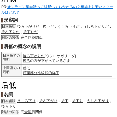
PR:
オンライン英会話って結局いくらかかるの？相場より安いスクー
ルはどれ？
形容詞
後ろ下がりだ
，
後下だ
，
うしろ下りだ
，
うしろ下がりだ
，
日本語訳
後ろ下りだ
，
後下りだ
完
全同
義関係
対訳の関係
后低の概念の説明
日本語での
後ろ下がりだ
[ウシロサガリ・ダ]
説明
後ろ
の方が下がっているさま
中国語での
后低
説明
后面
部分
比较
低的
样子
后低
名詞
うしろ下り
，
後ろ下がり
，
後下
，
後下り
，
うしろ下がり
，
日本語訳
後ろ下り
完
全同
義関係
対訳の関係