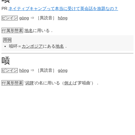
PR:
ネイティブキャンプって本当に受けて英会話を放題なの？
gòng
⇒ ［異読音］
hǒng
ピンイン
付属形態素
地名
に用いる．
用例
唝吥＝
カンボジア
にある
地名
．
唝
hǒng
⇒ ［異読音］
gòng
ピンイン
付属形態素
‘
词牌
’の名に用いる（
例え
ば‘罗唝曲’）．