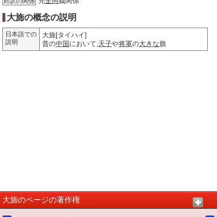
完
全同
義関係
対訳の関係
大旆の概念の説明
日本語での
大旆[タイハイ]
説明
昔の
中国
において,
天子
や
将軍
の
大きな
旗
大旆のページの著作権