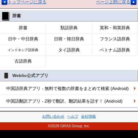
トップページに戻る
ページ上部に戻る
辞書
辞書
類語辞典
英和・和英辞典
日中・中日辞典
日韓・韓日辞典
フランス語辞典
タイ語辞典
ベトナム語辞典
インドネシア語辞典
古語辞典
Weblio公式アプリ
中国語辞典アプリ - 無料で複数の辞書をまとめて検索 (Android)
中国語翻訳アプリ - 2秒で翻訳、翻訳結果を話す！ (Android)
お問い合わせ
ヘルプ
会社情報
©2026 GRAS Group, Inc.