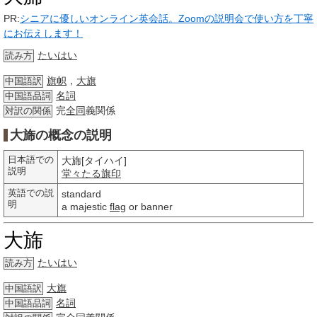
PR:
シニアに優しいオンライン英会話。Zoomの説明会で使い方を丁寧
にお伝えします！
たいはい
読み方
旗帜
，
大旗
中国語訳
名詞
中国語品詞
完
全同
義関係
対訳の関係
大旆の概念の説明
日本語での
大旆[タイハイ]
説明
堂々たる
旗印
英語での説
standard
明
a majestic
flag
or banner
大旆
たいはい
読み方
大旗
中国語訳
名詞
中国語品詞