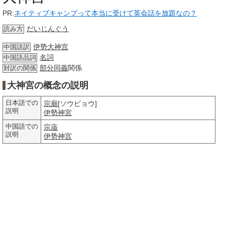
PR:
ネイティブキャンプって本当に受けて英会話を放題なの？
だいじんぐう
読み方
伊势大神宫
中国語訳
名詞
中国語品詞
部分
同義
関係
対訳の関係
大神宮の概念の説明
日本語での
宗廟
[ソウビョウ]
説明
伊勢神宮
中国語での
宗庙
説明
伊势神宫