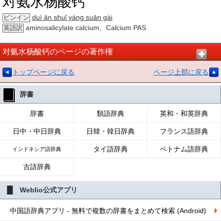
对氨水杨酸钙
duì ān shuǐ yáng suān gài
ピンイン
aminosalicylate calcium、Calcium PAS
英語訳
对氨水杨酸钙のページの著作権
トップページに戻る
ページ上部に戻る
辞書
辞書
類語辞典
英和・和英辞典
日中・中日辞典
日韓・韓日辞典
フランス語辞典
タイ語辞典
ベトナム語辞典
インドネシア語辞典
古語辞典
Weblio公式アプリ
中国語辞典アプリ - 無料で複数の辞書をまとめて検索 (Android)