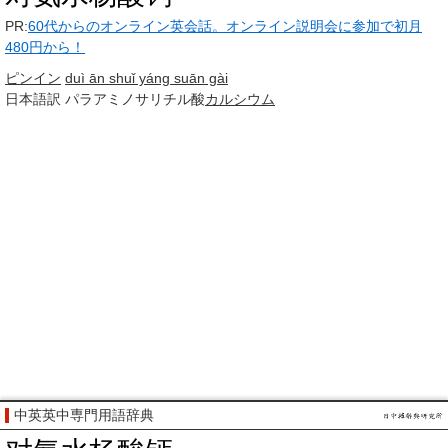
PR:
60代からのオンライン英会話。オンライン説明会に参加で初月
480円から！
ピンイン
duì ān shuǐ yáng suān gài
日本語訳
パラアミノサリチル酸
カルシウム
中英英中専門用語辞典