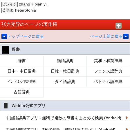
zhāng lì biàn yì
ピンイン
heterotonia
英語訳
张力变异のページの著作権
トップページに戻る
ページ上部に戻る
辞書
辞書
類語辞典
英和・和英辞典
日中・中日辞典
日韓・韓日辞典
フランス語辞典
タイ語辞典
ベトナム語辞典
インドネシア語辞典
古語辞典
Weblio公式アプリ
中国語辞典アプリ - 無料で複数の辞書をまとめて検索 (Android)
中国語翻訳アプリ - 2秒で翻訳、翻訳結果を話す！ (Android)