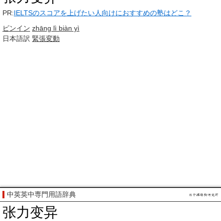
PR:
IELTSのスコアを上げたい人向けにおすすめの塾はどこ？
ピンイン
zhāng lì biàn yì
日本語訳
緊張
変動
中英英中専門用語辞典
张力变异