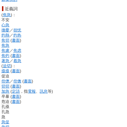
近義詞
(
焦急
)
：
不安
心急
擔憂
／
担忧
灼熱
／
灼热
焦切
(
書面
)
焦急
焦慮
／
焦虑
焦灼
(
書面
)
著急
／
着急
(
迫切
)
：
亟亟
(
書面
)
促迫
倥傯
／
倥偬
(
書面
)
切切
(
書面
)
加急
(
定語
，指
電報
、
訊息
等
)
卒暴
(
書面
)
危迫
(
書面
)
孔亟
孔急
急
急促