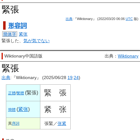
緊張
出典
:『Wiktionary』 (2022/03/20 06:06
UTC
版)
形容詞
簡体字
紧张
緊張した、
気が気でない
Wiktionary中国語版
出典：
Wiktionary
緊張
出典
:『Wiktionary』 (2025/06/28
19
:
24
)
緊
張
(
緊張
)
正體
/
繁體
紧
张
(
紧张
)
簡體
張緊
／
张紧
異
序詞