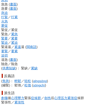
急切
急急
(
書面
)
急要
(
書面
)
急迫
打緊
／
打紧
火急
窘促
緊促
／
紧促
緊急
／
紧急
緊要
／
紧要
緊迫
／
紧迫
緊逼逼
／
紧逼
逼
(
閩南語
)
要緊
／
要紧
迫切
遑急
(
書面
)
險急
／
险急
(
供應
短缺
)
：
緊缺
／
紧缺
反義語
(
焦急
)
：
輕鬆
／
轻松
(
qīngsōng
)
(
繃緊
)
：
鬆弛
／
松弛
(
sōngchí
)
派生語
創傷
後
心理
壓力
緊張
症候群
／
创伤
后
心理
压力
紧张症
候群
緊張性
／
紧张性