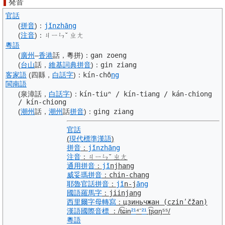
発音
官話
(
拼音
)
：
jǐnzhāng
(
注音
)
：
ㄐㄧㄣˇ ㄓㄤ
粵語
(
廣州
–
香港
話，粵拼)
：
gan zoeng
(
台山
話，
維基詞典
拼音
)
：
gin ziang
客家語
(四縣，
白話字
)
：
kín-chô
ng
閩南語
(泉漳話，
白話字
)
：
kín-tiuⁿ
/
kín-tiang
/
kán-chiong
/
kín-chiong
(
潮州
話，
潮州
話
拼音
)
：
ging ziang
官話
(
現代標準漢語
)
拼音
：
jǐnzhāng
注音
：
ㄐㄧㄣˇ ㄓㄤ
通用拼音
：
jǐ
njhang
威妥瑪拼音
：
chin-chang
耶魯
官話
拼音
：
jǐ
n-j
āng
國語羅馬字
：
jiinjang
西里爾字母
轉寫
：
цзиньчжан
(czinʹčžan)
漢語
國際音標
：
/t͡ɕin
²¹
⁴⁻
²¹
ʈ͡ʂɑŋ⁵⁵/
粵語