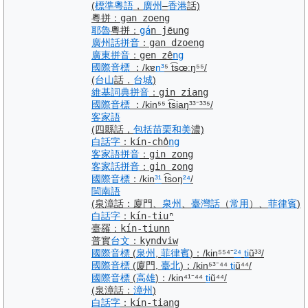
(
標準
粵語
，
廣州
–
香港
話)
粵拼
：
gan zoeng
耶魯
粵拼
：
gá
n j
ē
ung
廣州話
拼音
：
gan dzoeng
廣東
拼音
：
gen zê
ng
國際音標
：
/kɐ
n³
⁵ t͡sœːŋ
⁵⁵
/
(
台山
話，
台城
)
維基詞典
拼音
：
gin ziang
國際音標
：
/kin⁵⁵ t͡siaŋ³³⁻³³⁵/
客家語
(四縣話，
包括
苗栗
和美
濃)
白話字
：
kín-chô
ng
客家語
拼音
：
gin zong
客家話
拼音
：
gin zong
國際音標
：
/kin
³¹
t͡soŋ
²⁴
/
閩南語
(泉漳話：廈門、
泉州
、
臺灣話
（
常用
）、
菲律賓
)
白話字
：
kín-tiuⁿ
臺羅
：
kín-tiunn
普實
台文
：
kyndviw
國際音標
(
泉州
,
菲律賓
)
：
/kin⁵⁵⁴⁻
²⁴
ti
ũ³³/
國際音標
(廈門,
臺北
)
：
/kin⁵³⁻⁴⁴
ti
ũ⁴⁴/
國際音標
(
高雄
)
：
/kin⁴¹⁻⁴⁴
ti
ũ⁴⁴/
(泉漳話：
漳州
)
白話字
：
kín-tiang