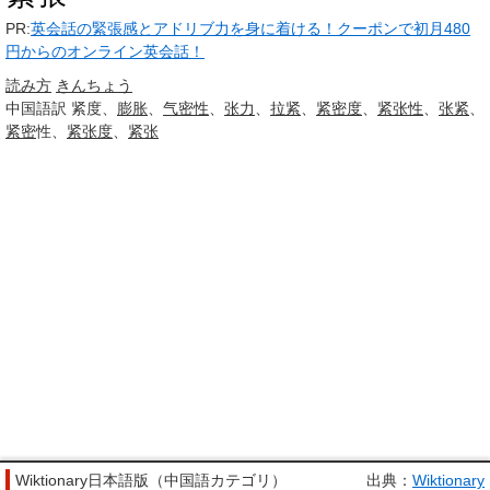
PR:
英会話の緊張感とアドリブ力を身に着ける！クーポンで初月480
円からのオンライン英会話！
読み方
きんちょう
中国語訳
紧度、
膨胀
、
气密性
、
张力
、
拉紧
、
紧密度
、
紧张性
、
张紧
、
紧密
性、
紧张度
、
紧张
Wiktionary日本語版（中国語カテゴリ）
出典：
Wiktionary