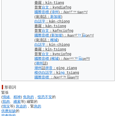
臺羅
：
kín-tiang
普實
台文
：
kyndiafng
國際音標
(
漳州
)
：
/kin⁵³⁻⁴⁴ tiaŋ⁴⁴/
(泉漳話：
新加坡
)
白話字
：
kán-chiong
臺羅
：
kán-tsiong
普實
台文
：
kafnciofng
國際音標
(
新加坡
)
：
/kan⁴²⁻
²⁴
t͡
si
ɔŋ⁴⁴/
(泉漳話：
檳城
)
白話字
：
kín-chiong
臺羅
：
kín-tsiong
普實
台文
：
kynciofng
國際音標
(
檳城
)
：
/kin⁴⁴⁵⁻³
³ t
si
ɔŋ³³/
(
潮州
話)
潮州
話
拼音
：
ging ziang
模仿
白話字
：
kí
ng
tsiang
國際音標
：
/kiŋ⁵²⁻³⁵ t͡siaŋ³³/
形容詞
緊張
(
情緒
、
精神
)
焦急的
，
惶恐不安
的
(
肌肉
、
繩索
等
)
繃緊的
(
情況
等
)
急迫的
，緊
急的
供應
短缺
的
節奏
快的