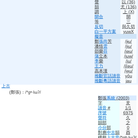
聲
以
(36)
韻
尤
(136)
調
上 (X)
開合
開
等
三
反切
與久切
白一平方案
yuwX
擬音
鄭
張尚
芳
/jɨu/
潘悟
雲
/jiu/
邵榮
芬
/iəu/
蒲
立本
/juw/
李
榮
/iu/
王力
/jĭəu/
高本漢
/i̯ə̯u/
推斷
官話
讀音
yǒu
推斷
粵語
讀音
jau
上古
(鄭張)
：
/*ɡʷ·lɯʔ/
鄭張
系統
(2003)
字
羑
讀音
#
1/1
序號
6975
聲符
久
韻部
之
小分
部
0
對應
中古
韻
酉
構擬
上古音
/*ɡʷ·lɯʔ/