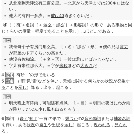
从北京到天津没有二百公里。＝
北京
から
天津
までは200
キロ
はな
い．
他大约有四十多岁。＝
彼は
40
過ぎくらいだ．
④
（〔‘
有
’＋
名詞
［＋‘
这么
・
那么
’］＋
形容詞
〕の形で，ある
事物
と
同
じく
らいの
度量
・
程度
であることを
示し
）…ほど…である．
用例
我哥哥个子有房门那么高。〔＋名＋‘那么’＋形〕＝僕の兄は
背丈
が
部屋
の
ドア
くらいの高さだ．
他没有你糊涂。〔＋名＋形〕＝
彼は
君ほどばかじゃない．
字儿有米粒那么大。＝字が
米粒
ほどの
大きさ
だ．
4
動詞
‘有所…’の形で用いる．
5
動詞
（‘
雨
’‘
风
’‘
雷
’などを伴い，
天候
に関する
何らか
の
状況
が
発生す
る
ことを
示し
）降る，出る，起こる．
用例
明天晚上有阵雨，可能还有点风。〔＋目〕＝
明日
の夜は
にわか雨
が
降り
，だぶん少し風も出るだろう．
6
動詞
（
多く
‘
有了
’‘一有’の形で，
幾つか
の2
音節
動詞
または
抽象名詞
を伴い，ある
状況
の
発生
や
出現
を
示し
）起こる，
現われる
，
見られ
る
．