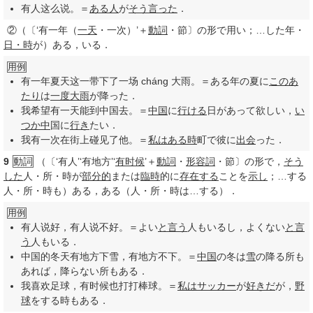
有人这么说。＝
ある人
が
そう言った
．
②
（〔‘有一年（
一天
・一次）’＋
動詞
・節〕の形で用い；…した年・
日・時
が）ある，いる．
用例
有一年夏天这一带下了一场 cháng 大雨。＝ある年の夏に
このあ
たり
は
一度
大雨
が降った．
我希望有一天能到中国去。＝
中国
に
行ける
日があって欲しい，
い
つか中
国に
行き
たい．
我有一次在街上碰见了他。＝
私は
ある時
町で彼に
出会
った．
9
動詞
（〔‘有人’‘有地方’‘
有时候
’＋
動詞
・
形容詞
・節〕の形で，
そう
した
人・所・時が
部分的
または
臨時
的に
存在する
ことを
示し
；…する
人・所・時も）ある，ある（人・所・時は…する）．
用例
有人说好，有人说不好。＝よい
と言う
人もいるし，よくない
と言
う
人もいる．
中国的冬天有地方下雪，有地方不下。＝
中国
の冬は
雪
の降る所も
あれば，降らない所もある．
我喜欢足球，有时候也打打棒球。＝
私は
サッカー
が
好きだ
が，
野
球
をする時もある．