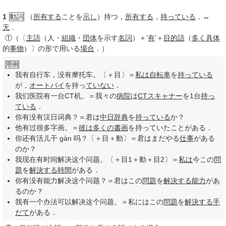
1
動詞
（
所有する
ことを
示し
）持つ，
所有する
，
持っている
．↔
无
．
①
（〔
主語
（人・
組織
・
団体
を示す
名詞
）＋‘
有
’＋
目的語
（
多く
具体
的
事物
）〕の形で用いる
場合
．）
用例
我有自行车，没有摩托车。〔＋目〕＝
私は
自転車
を
持っている
が，
オートバイ
を持っ
ていない
．
我们医院有一台CT机。＝我々の
病院
は
CT
スキャナー
を1台
持っ
ている
．
你有没有汉日词典？＝君は
中日
辞典
を
持っている
か？
他有过很多字画。＝
彼は
多くの
書画
を持っていたことがある．
你还有活儿干 gàn 吗？〔＋目＋動〕＝君はまだやる
仕事
がある
のか？
我现在有时间解决这个问题。〔＋目1＋動＋目2〕＝
私は
今この
問
題
を
解決する
時間
がある．
你有没有能力解决这个问题？＝君はこの
問題
を
解決する
能力
があ
るのか？
我有一个办法可以解决这个问题。＝私にはこの
問題
を
解決する
手
だて
がある．