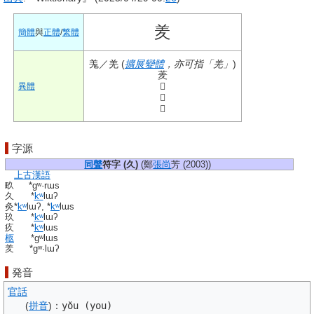
羑
簡體
與
正體
/
繁體
羗
／
羌
(
擴展
變體
，亦可指「羌」
)
羐
𦍶
異體
𦎅
𦎙
字源
同聲
符字 (
久
)
(鄭
張尚
芳 (2003))
上古漢語
畂
*ɡʷ·rɯs
久
*
kʷ
lɯʔ
灸
*
kʷ
lɯʔ, *
kʷ
lɯs
玖
*
kʷ
lɯʔ
疚
*
kʷ
lɯs
柩
*ɡʷlɯs
羑
*ɡʷ·lɯʔ
発音
官話
(
拼音
)
：
yǒu (you)