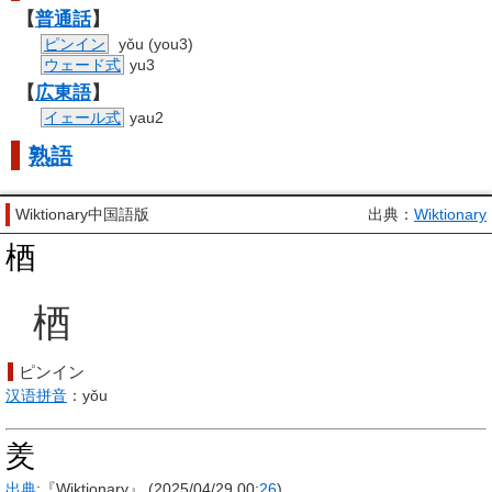
【
普通話
】
ピンイン
yǒu (you3)
ウェード式
yu3
【
広東語
】
イェール式
yau2
熟語
Wiktionary中国語版
出典：
Wiktionary
梄
梄
ピンイン
汉语拼音
：yǒu
羑
出典
:『Wiktionary』 (2025/04/29 00:
26
)