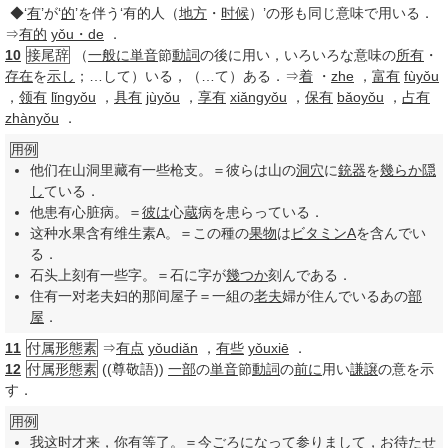
◆‘
有
’が‘
的
’を伴う‘有的人（
地方
・
时候
）’の形も同じ意味で用いる．
⇒
有的
yǒu・de
．
10
接尾辞
（
一般に
単音
節
動詞
の後に用い，いろいろな意味の
所有
・
存在
を
示し
；…して）いる，（…て）ある．⇒
着
・
zhe
，
富有
fùyǒu
，
领有
lǐngyǒu
，
具有
jùyǒu
，
享有
xiǎngyǒu
，
保有
bǎoyǒu
，
占有
zhànyǒu
．
用例
他们在山洞里藏有一些枪支。＝彼らは山の
洞穴
に
銃器
を
幾らか
隠
し
ている．
他患有心脏病。＝
彼は
心
蔵
病を患らっている．
这种水果含有维生素A。＝この種の
果物
は
ビタミンA
を含んでい
る．
石头上刻有一些字。＝石に字が
幾つか
刻んである．
住有一对老夫妇的那间屋子＝一組の
老夫
婦が住んでいるあの
部
屋
．
11
付属形態素
⇒
有点
yǒudiǎn
，
有些
yǒuxiē
．
12
付属形態素
((尊敬語))
一部
の
単音
節
動詞
の
前に
用い
謙譲
の意を示
す．
用例
我这时才来，你有等了。＝
今ごろ
になって
参り
まして，
お待たせ