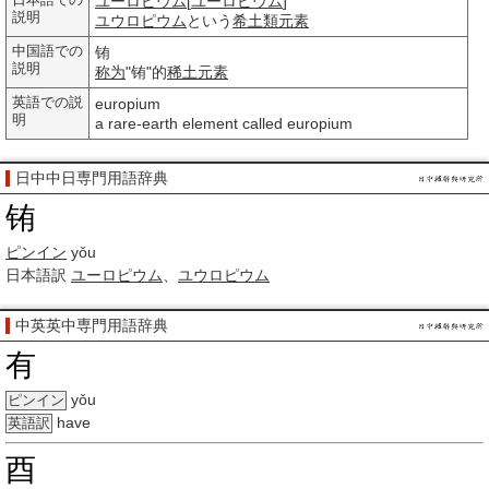
日本語での
ユーロピウム
[
ユーロピウム
]
説明
ユウロピウム
という
希土類元素
中国語での
铕
説明
称为
"铕"的
稀土元素
英語での説
europium
明
a rare-earth element called europium
日中中日専門用語辞典
铕
ピンイン
yǒu
日本語訳
ユーロピウム
、
ユウロピウム
中英英中専門用語辞典
有
yǒu
ピンイン
have
英語訳
酉