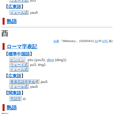
ウェード式
yu3
【
広東語
】
イェール式
yau5
熟語
酉
出典
:『Wiktionary』 (2020/04/12
12
:55
UTC
版)
ローマ字
表記
【
標準
中国語
】
ピンイン
yǒu (you3),
dīng
(ding1)
ウェード式
yu3, ting1
イェール式
【
広東語
】
香港
言語学
学会
式
jau5
イェール式
yau5
【
閩東語
】
平話字
iū
熟語