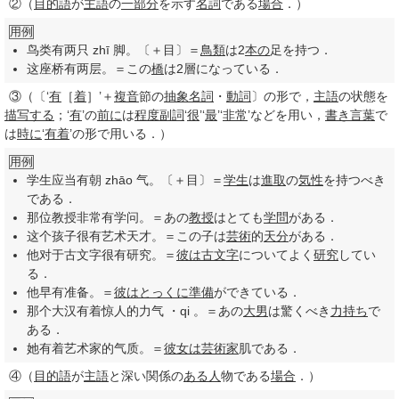
②
（
目的語
が
主語
の
一部分
を示す
名詞
である
場合
．）
用例
鸟类有两只 zhī 脚。〔＋目〕＝
鳥類
は2
本の
足を持つ．
这座桥有两层。＝この
橋
は2層になっている．
③
（〔‘
有
［
着
］’＋
複音
節の
抽象名詞
・
動詞
〕の形で，
主語
の状態を
描写する
；‘
有
’の
前に
は
程度
副詞
‘
很
’‘
最
’‘
非常
’などを用い，
書き言葉
で
は
時に
‘
有着
’の形で用いる．）
用例
学生应当有朝 zhāo 气。〔＋目〕＝
学生
は
進取
の
気性
を持つべき
である．
那位教授非常有学问。＝あの
教授
はとても
学問
がある．
这个孩子很有艺术天才。＝この子は
芸術
的
天分
がある．
他对于古文字很有研究。＝
彼は
古文字
についてよく
研究
してい
る．
他早有准备。＝
彼は
とっくに
準備
ができている．
那个大汉有着惊人的力气 ・qi 。＝あの
大男
は驚くべき
力持ち
で
ある．
她有着艺术家的气质。＝
彼女は
芸術家
肌である．
④
（
目的語
が
主語
と深い関係の
ある人
物である
場合
．）