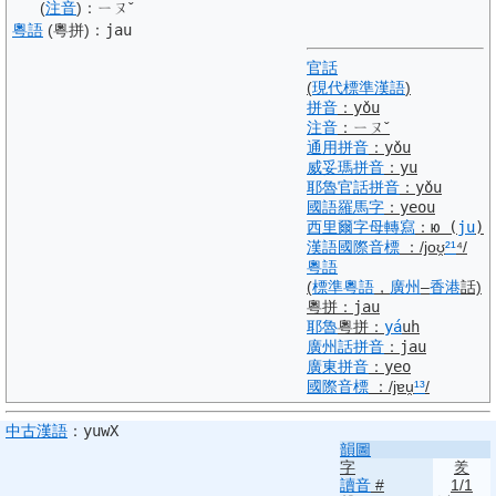
(
注音
)
：
ㄧㄡˇ
粵語
(粵拼)
：
jau
官話
(
現代標準漢語
)
拼音
：
yǒu
注音
：
ㄧㄡˇ
通用拼音
：
yǒu
威妥瑪拼音
：
yu
耶魯
官話
拼音
：
yǒu
國語羅馬字
：
yeou
西里爾字母
轉寫
：
ю
(
ju
)
漢語
國際音標
：
/joʊ̯
²¹
⁴/
粵語
(
標準
粵語
，
廣州
–
香港
話)
粵拼
：
jau
耶魯
粵拼
：
yá
uh
廣州話
拼音
：
jau
廣東
拼音
：
yeo
國際音標
：
/jɐu̯
¹³
/
中古
漢語
：
yuwX
韻圖
字
羑
讀音
#
1/1