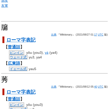
朋友
友軍
牖
出典
:『Wiktionary』 (2021/08/27 01:
17
UTC
版)
ローマ字
表記
【
普通話
】
ピンイン
yǒu (you3),
yà
(ya4)
ウェード式
yu3, ya4
【
広東語
】
イェール式
yau5
莠
出典
:『Wiktionary』 (2021/08/12 05:
40
UTC
版)
ローマ字
表記
【
普通話
】
ピンイン
yǒu (you3)