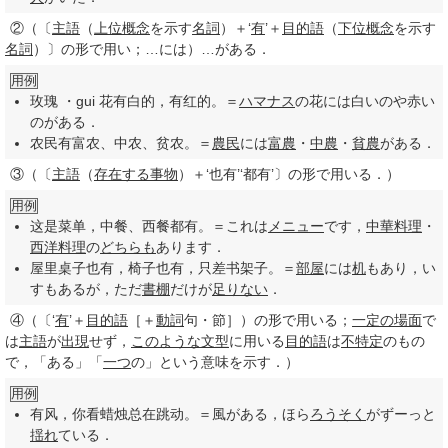
②
（〔
主語
（
上位概念
を示す
名詞
）＋‘
有
’＋
目的語
（
下位概念
を示す
名詞
）〕の形で用い；…には）…がある．
用例
玫瑰 ・gui 花有白的，有红的。＝
ハマナス
の花には白いのや赤い
のがある．
农民有富农、中农、贫农。＝
農民
には
富農
・
中農
・
貧農
がある．
③
（〔
主語
（
存在する
事物
）＋‘也有’‘都有’〕の形で用いる．）
用例
这是菜单，中餐、西餐都有。＝これは
メニュー
です，
中華料理
・
西洋料理
の
どちらも
あります．
屋里桌子也有，椅子也有，只差书架子。＝
部屋
には
机
もあり，い
すもあるが，ただ
書棚
だけが
足りない
．
④
（〔‘
有
’＋
目的語
［＋
動詞
句・節］）の形で用いる；
一定の
場面
で
は
主語
が
出現
せず，
このような
文型
に用いる
目的語
は
不特定
のもの
で，「ある」「
一つ
の」という意味を示す．）
用例
有风，你看蜡烛总在跳动。＝風がある，ほら
ろうそく
がずーっと
揺れ
ている．