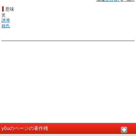
意味
羑
誘導
姓氏
yǒuのページの著作権