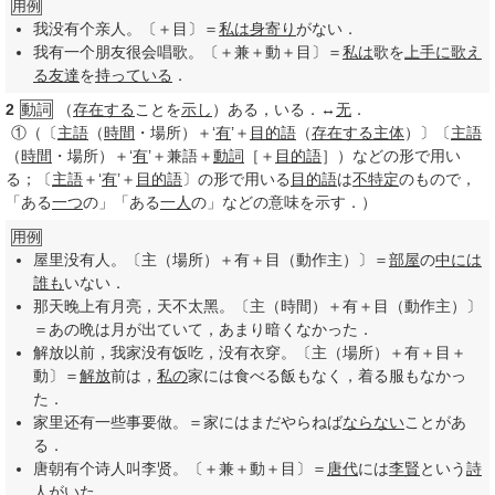
用例
我没有个亲人。〔＋目〕＝
私は
身寄り
がない．
我有一个朋友很会唱歌。〔＋兼＋動＋目〕＝
私は
歌を
上手に
歌え
る
友達
を
持っている
．
2
動詞
（
存在する
ことを
示し
）ある，いる．↔
无
．
①
（〔
主語
（
時間
・場所）＋‘
有
’＋
目的語
（
存在する
主体
）〕〔
主語
（
時間
・場所）＋‘
有
’＋兼語＋
動詞
［＋
目的語
］）などの形で用い
る；〔
主語
＋‘
有
’＋
目的語
〕の形で用いる
目的語
は
不特定
のもので，
「ある
一つ
の」「ある
一人
の」などの意味を示す．）
用例
屋里没有人。〔主（場所）＋有＋目（動作主）〕＝
部屋
の
中には
誰も
いない．
那天晚上有月亮，天不太黑。〔主（時間）＋有＋目（動作主）〕
＝あの晩は月が出ていて，あまり暗くなかった．
解放以前，我家没有饭吃，没有衣穿。〔主（場所）＋有＋目＋
動〕＝
解放
前は，
私の
家には食べる飯もなく，着る服もなかっ
た．
家里还有一些事要做。＝家にはまだやらねば
ならない
ことがあ
る．
唐朝有个诗人叫李贤。〔＋兼＋動＋目〕＝
唐代
には
李賢
という
詩
人
がいた．