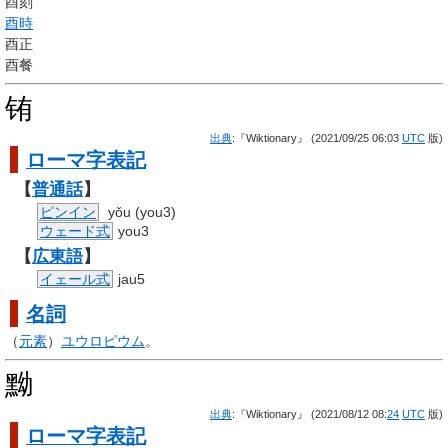
酉刻
酉時
酉正
酉餐
铕
出典
:『Wiktionary』 (2021/09/25 06:03
UTC
版)
ローマ字
表記
【
普通話
】
ピンイン
yǒu (you3)
ウェード式
you3
【
広東語
】
イェール式
jau5
名詞
（
元素
）
ユウロピウム
。
黝
出典
:『Wiktionary』 (2021/08/12 08:
24
UTC
版)
ローマ字
表記