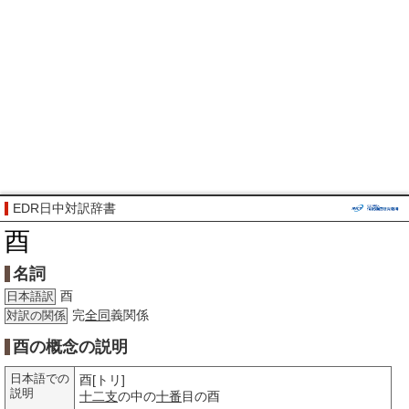
EDR日中対訳辞書
酉
名詞
酉
日本語訳
完
全同
義関係
対訳の関係
酉の概念の説明
日本語での
酉[トリ]
説明
十二支
の中の
十番
目の酉