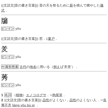
((文語文[昔の書き言葉])) 昔の天を祭るために
薪
を積んで燃やした
儀
式
．
牖
yǒu
ピンイン
((文語文[昔の書き言葉])) 窓．≦
窗户
．
羑
yǒu
ピンイン
付属形態素
古代
の
地名
に用いる（
例え
ば‘羑里’）．
莠
yǒu
ピンイン
1
名詞
（
植物
）
エノコログサ
．≒
狗尾草
．
2
((文語文[昔の書き言葉]))
品性
がよくない，
品性
のよくない人．⇒
良
莠不齐
liáng yǒu bù qí
．