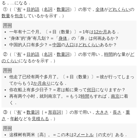
る，…になる．
①
（〔‘
有
’＋
目的語
（
名詞
・
数量詞
）〕の形で，
全体
が
どれくらい
の
数量
を
包含
しているかを示す．）
用例
一年有十二个月。〔＋目（数量）〕＝1年は
12
か月
ある．
“身体”的“身”有几划？＝「
身体
」の「身」は何画あるか？
中国的人口有多少？＝
中国
の
人口
は
どれくらい
あるか？
②
（〔‘
有
’＋
目的語
（
名詞
・
数量詞
）〕の形で用い，
時間
的な量が
ど
のくらい
になるかを示す．）
用例
他走了已经有两个多月了。〔＋目（数量）〕＝彼が行ってしまっ
てからもう2
か月
余り
になる．
你在船上有多少日子？＝君は船に乗って
何日
になりますか？
再有两个小时，就到南京了。＝もう2
時間
もすれば，
南京
に着
く．
③
（〔‘
有
’＋
数量詞
［＋
形容詞
］〕の形で用い，
大きさ
・
長さ
・
重
さ
・
年齢
などを
見積もる
．）
用例
这棵树有两米［高］。＝この木は2
メートル
［の丈が］ある．