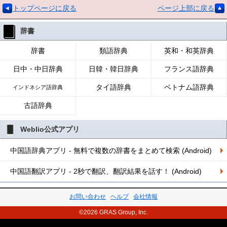
トップページに戻る
ページ上部に戻る
辞書
辞書
類語辞典
英和・和英辞典
日中・中日辞典
日韓・韓日辞典
フランス語辞典
タイ語辞典
ベトナム語辞典
インドネシア語辞典
古語辞典
Weblio公式アプリ
中国語辞典アプリ - 無料で複数の辞書をまとめて検索 (Android)
中国語翻訳アプリ - 2秒で翻訳、翻訳結果を話す！ (Android)
お問い合わせ
ヘルプ
会社情報
©2026 GRAS Group, Inc.