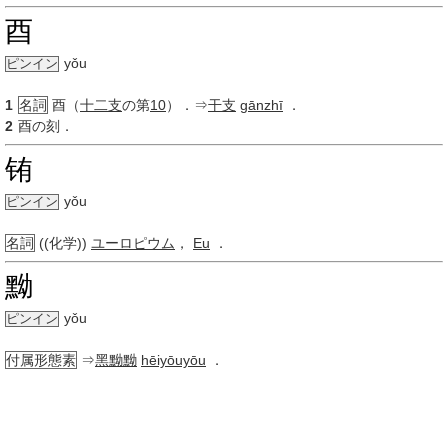
酉
yǒu
ピンイン
1
名詞
酉（
十二支
の第
10
）．⇒
干支
gānzhī
．
2
酉の刻．
铕
yǒu
ピンイン
名詞
((化学))
ユーロピウム
，
Eu
．
黝
yǒu
ピンイン
付属形態素
⇒
黑黝黝
hēiyōuyōu
．