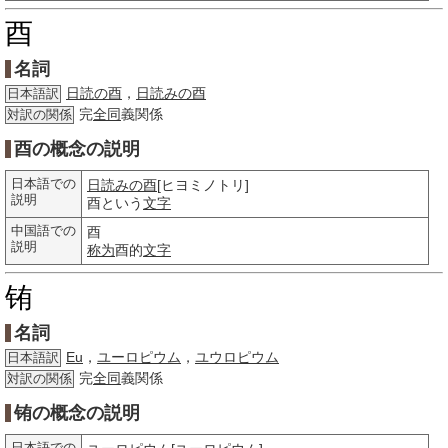
酉
名詞
日読の酉
，
日読みの酉
日本語訳
完
全同
義関係
対訳の関係
酉の概念の説明
日本語での
日読みの酉
[ヒヨミノトリ]
説明
酉という
文字
中国語での
酉
説明
称为
酉的
文字
铕
名詞
Eu
，
ユーロピウム
，
ユウロピウム
日本語訳
完
全同
義関係
対訳の関係
铕の概念の説明