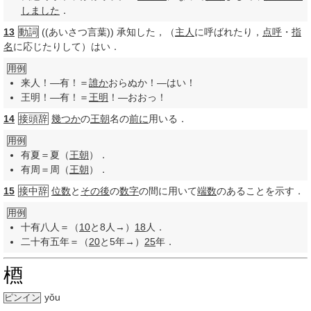
しました
．
13
動詞
((あいさつ言葉)) 承知した，（
主人
に呼ばれたり，
点呼
・
指
名
に応じたりして）はい．
用例
来人！—有！＝
誰か
おらぬか！—はい！
王明！—有！＝
王明
！—おおっ！
14
接頭辞
幾つか
の
王朝
名の
前に
用いる．
用例
有夏＝夏（
王朝
）．
有周＝周（
王朝
）．
15
接中辞
位数
と
その後
の
数字
の間に用いて
端数
のあることを示す．
用例
十有八人＝（
10
と8人→）
18
人．
二十有五年＝（
20
と5年→）
25
年．
槱
yǒu
ピンイン