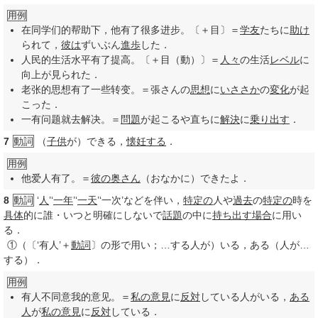
用例
在同学们的帮助下，他有了很多进步。〔＋目〕＝
学友
たちに
助け
られて，
彼は
ずいぶん
進歩
した．
人民的生活水平有了提高。〔＋目（動）〕＝
人々
の生活
レベル
に
向上が見られた．
老张的思想有了一些转变。＝張さんの
思想
に
いささか
の
変化
が起
こった．
一有问题就去解决。＝
問題
が起こるや直ちに
解決
に
乗り出す
．
7
動詞
（
子供
が）できる，
懐妊する
．
用例
他爱人有了。＝
彼の
奥さん
（おなかに）できたよ．
8
動詞
‘
人
’‘
一年
’‘
一天
’‘一次’などを伴い，
特定の
人や
過去
の
特定の
時を
具体
的に誰・いつと明確にしないで
話題
の中に
持ち出す
場合
に用い
る．
①
（〔‘有人’＋
動詞
〕の形で用い；…する人が）いる，ある（人が…
する）．
用例
有人不同意我的意见。＝
私の
意見
に
反対
している人がいる，
ある
人
が
私の
意見
に
反対
している．