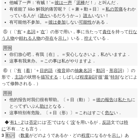
他喊了一声：‘有贼！’＝
彼は
一声
「
泥棒
だ！」と叫んだ．
有谁能了 liǎo 解我的痛苦呢？〔＋兼＋動＋目〕＝
私の
苦痛
をわか
っている人が（
誰か
いるだろうか→）
誰も
いない！
有可能他不参加。＝
彼は
参加
しない
可能性
がある．
⑤
（〔‘
有
’＋
名詞
＋‘
在
’〕の形で用い，事に当たって
責任
を持って
行な
う
人物
や
頼れる
人物
の
存在
を
示し
）いる，
控え
ている．
用例
你们放心吧，有我［在］。＝安心しなさいよ，私がいますよ．
这事有我来办。＝この事は私がやりますよ．
⑥
（〔‘
有
［
着
］’＋
目的語
（
複音
節の
抽象名詞
・
動詞
・
形容詞
）〕の
形で，
主語
の状態を
描写する
；しばしば
程度
副詞
‘
很
’‘
最
’‘
特别
’などによ
って修飾される．）
用例
他的报告对我们很有帮助。〔＋目（動）〕＝
彼の
報告
は
私たち
に
とってずいぶん
助け
となる．
这事特别有危险。〔＋目（形）〕＝これはすごく
危な
い．
◆‘
有
1・2
’は
否定
には‘
不
’ではなく‘
没
’を用いるが，
反語
文では
時
に
‘不有…’とも言う．
3
動詞
（
数量
がどのようであるか・どの
程度
になるかを
示し
）あ