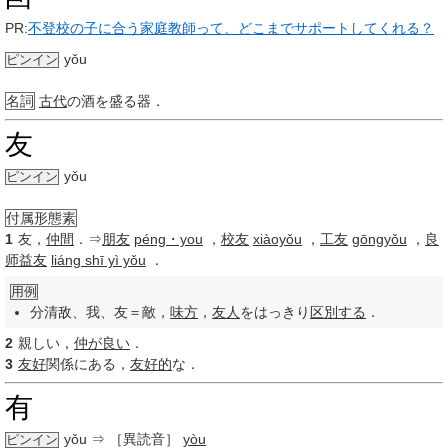
PR:
不登校の子に合う家庭教師って、どこまでサポートしてくれる？
yǒu
ピンイン
名詞
古代
の酒を盛る器．
友
yǒu
ピンイン
付属形態素
1
友，
仲間
．⇒
朋友
péng・you
，
校友
xiàoyǒu
，
工友
gōngyǒu
，
良
师益友
liáng shī yì yǒu
．
用例
分清敌、我、友＝敵，
味方
，
友人
をはっきり
区別する
．
2
親しい，
仲が良い
．
3
友好
関係にある，
友好的
な．
有
yǒu
⇒ ［異読音］
yòu
ピンイン