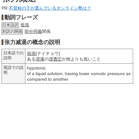
PR:
不登校の子が選んでいるオンライン塾は？
動詞フレーズ
低張
日本語訳
部分
同義
関係
対訳の関係
张力减退の概念の説明
日本語での
低張
[テイチョウ]
説明
ある
溶液
の
浸透圧
が他よりも低いこと
英語での説
hypotonic
明
of a liquid solution, having lower osmotic pressure as
compared to another