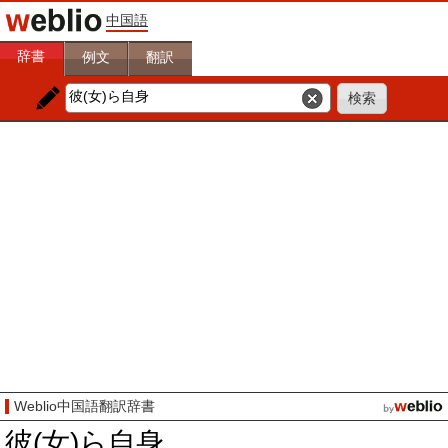
中国語
辞書
例文
翻訳
Weblio中国語翻訳辞書
彼(女)ら自身