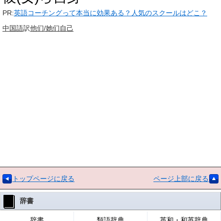
PR:
英語コーチングって本当に効果ある？人気のスクールはどこ？
中国語
訳
他们/她们自己
トップページに戻る
ページ上部に戻る
辞書
辞書
類語辞典
英和・和英辞典