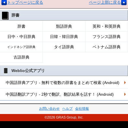
トップページに戻る
ページ上部に戻る
辞書
辞書
類語辞典
英和・和英辞典
日中・中日辞典
日韓・韓日辞典
フランス語辞典
タイ語辞典
ベトナム語辞典
インドネシア語辞典
古語辞典
Weblio公式アプリ
中国語辞典アプリ - 無料で複数の辞書をまとめて検索 (Android)
中国語翻訳アプリ - 2秒で翻訳、翻訳結果を話す！ (Android)
お問い合わせ
ヘルプ
会社情報
©2026 GRAS Group, Inc.