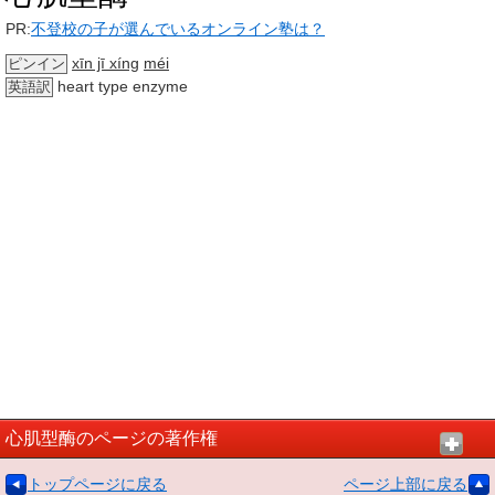
PR:
不登校の子が選んでいるオンライン塾は？
xīn jī xíng
méi
ピンイン
heart type enzyme
英語訳
心肌型酶のページの著作権
トップページに戻る
ページ上部に戻る