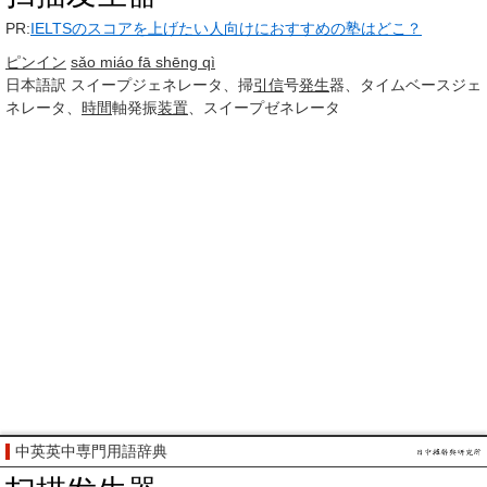
PR:
IELTSのスコアを上げたい人向けにおすすめの塾はどこ？
ピンイン
sǎo miáo fā shēng qì
日本語訳
スイープジェネレータ、掃
引信
号
発生
器、タイムベースジェ
ネレータ、
時間
軸発振
装置
、スイープゼネレータ
中英英中専門用語辞典