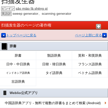
扫描发生器
sǎo miáo fā shēng qì
ピンイン
sweep generator、scanning generator
英語訳
扫描发生器のページの著作権
トップページに戻る
ページ上部に戻る
辞書
辞書
類語辞典
英和・和英辞典
日中・中日辞典
日韓・韓日辞典
フランス語辞典
タイ語辞典
ベトナム語辞典
インドネシア語辞典
古語辞典
Weblio公式アプリ
中国語辞典アプリ - 無料で複数の辞書をまとめて検索 (Android)