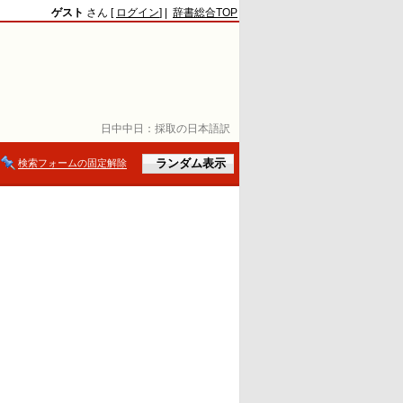
ゲスト
さん [
ログイン
] |
辞書総合TOP
日中中日：
採取の日本語訳
検索フォームの固定解除