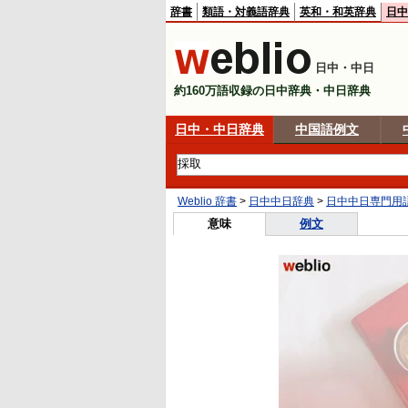
辞書
類語・対義語辞典
英和・和英辞典
日中
日中・中日
約160万語収録の日中辞典・中日辞典
日中・中日辞典
中国語例文
Weblio 辞書
>
日中中日辞典
>
日中中日専門用
意味
例文