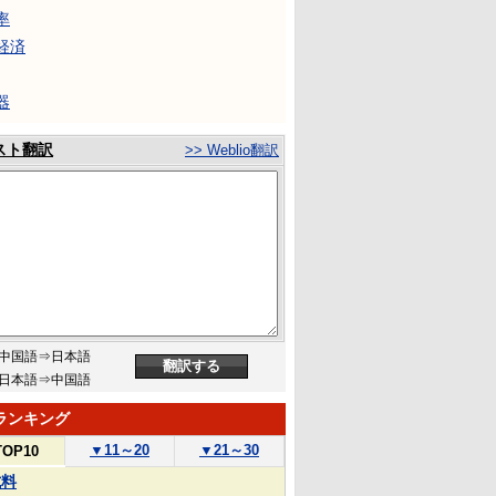
率
経済
器
スト翻訳
>> Weblio翻訳
中国語⇒日本語
日本語⇒中国語
ランキング
▼
11～20
▼
21～30
TOP10
試料