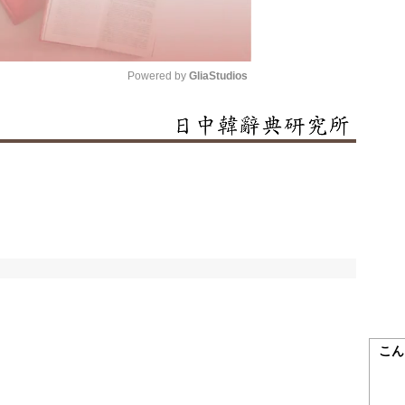
Powered by 
GliaStudios
Mute
こん