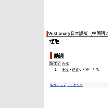
Wiktionary日本語版（中国
採取
動詞
簡体字
采取
（
手段
・
処置
などを）とる
索引トップ
ランキング