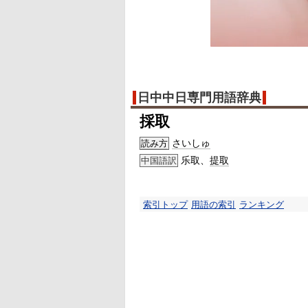
日中中日専門用語辞典
採取
さいしゅ
読み方
乐取、
提取
中国語訳
索引トップ
用語の索引
ランキング