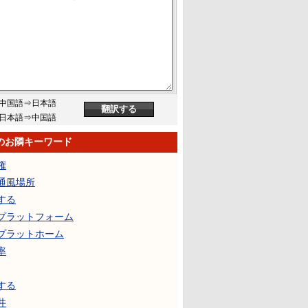
中国語⇒日本語
日本語⇒中国語
のお隣キーワード
権
通風場所
する
プラットフォーム
プラットホーム
率
する
井