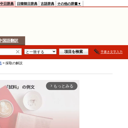
中日辞典
日韓韓日辞典
古語辞典
その他の辞書▼
中国語翻訳
手書き文字入力
語
>
採取
の解説
もっとみる
arrow_forward_ios