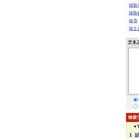
採取
採取
採否
採土
テキ
検索
▼
1