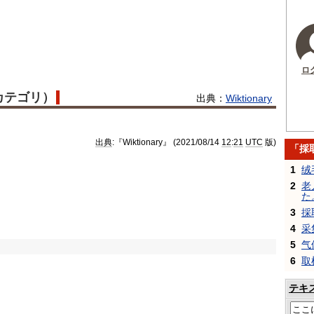
ロ
語カテゴリ）
出典：
Wiktionary
出典
:『Wiktionary』 (2021/08/14
12
:
21
UTC
版)
「採
1
绒
2
老
た
3
採
4
采
5
气
6
取
テキ