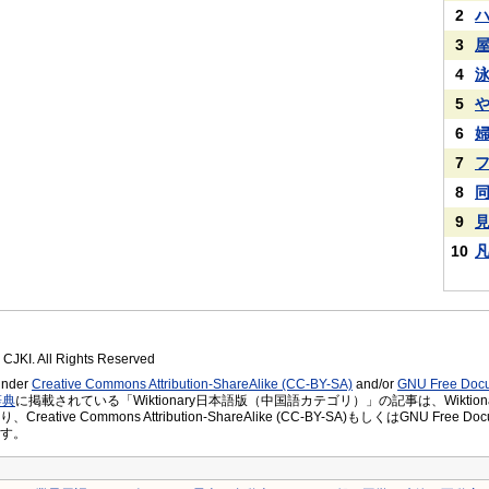
2
3
4
5
6
7
8
9
10
 CJKI. All Rights Reserved
 under
Creative Commons Attribution-ShareAlike (CC-BY-SA)
and/or
GNU Free Docu
辞典
に掲載されている「Wiktionary日本語版（中国語カテゴリ）」の記事は、Wiktiona
eative Commons Attribution-ShareAlike (CC-BY-SA)もしくはGNU Free 
す。