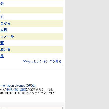
ハチ
屋
泳ぐ
やまがら
婦人科
フェノール
同源
見届ける
凡是
>>もっとランキングを見る
mentation License (GFDL)
.
ryの
採取
(
改訂履歴
)の記事を複製、再配
Documentation Licenseというライセンスの下