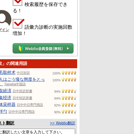
検索履歴を保存でき
る！
語彙力診断の実施回数
グイン
増加！
取」の関連用語
毛取样术
中日対訳
100%
人はごう慢な態度をとっ
100%
。
Tatoeba中国語
取経済
日中対訳辞書
94%
集经济
日中対訳辞書
94%
体采样器
日中中日専門用語
92%
样勺
日中中日専門用語
90%
スト翻訳
>> Weblio翻訳