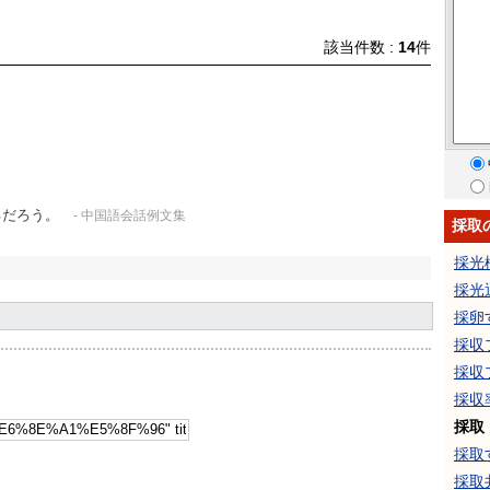
該当件数 :
14
件
るだろう。
- 中国語会話例文集
採取
採光
採光
採卵
採収
採収
採収
採取
採取
採取