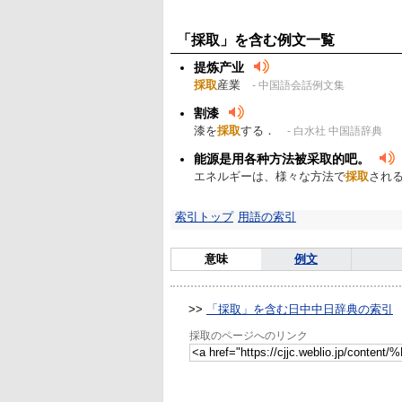
「採取」を含む例文一覧
提炼产业
採取
産業
- 中国語会話例文集
割漆
漆を
採取
する．
- 白水社 中国語辞典
能源是用各种方法被采取的吧。
エネルギーは、様々な方法で
採取
され
索引トップ
用語の索引
意味
例文
>>
「採取」を含む日中中日辞典の索引
採取のページへのリンク