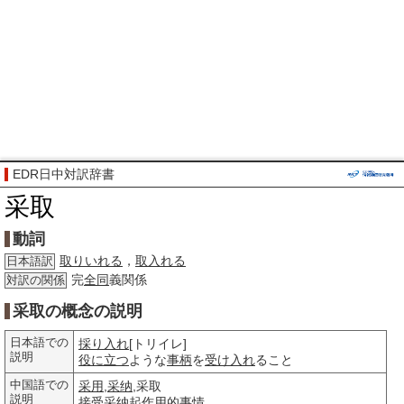
EDR日中対訳辞書
采取
動詞
取りいれる
，
取入れる
日本語訳
完
全同
義関係
対訳の関係
采取の概念の説明
日本語での
採り入れ
[トリイレ]
説明
役に立つ
ような
事柄
を
受け入れ
ること
中国語での
采用
,
采纳
,采取
説明
接受
采纳
起作用
的
事情