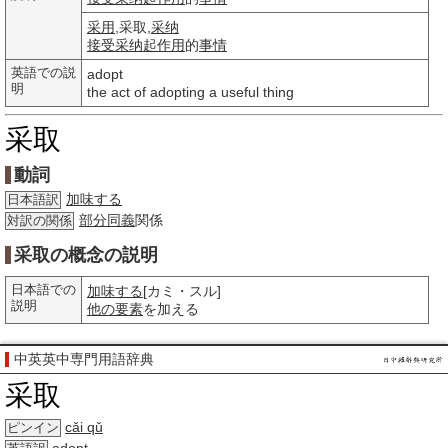
采用
,采取,
采纳
接受
采纳
起作用
的
事情
英語での説
adopt
明
the act of adopting a useful thing
采取
動詞
加味する
日本語訳
部分
同義
関係
対訳の関係
采取の概念の説明
日本語での
加味する
[カミ・スル]
説明
他の
要素
を加える
中英英中専門用語辞典
采取
cǎi qǔ
ピンイン