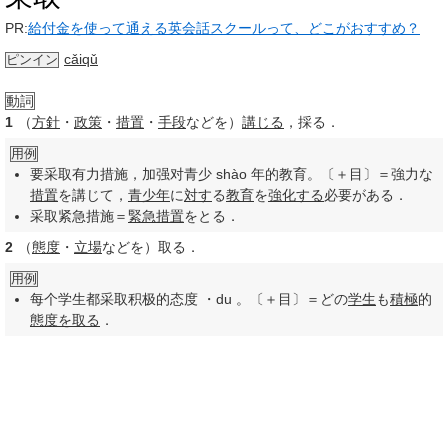
PR:
給付金を使って通える英会話スクールって、どこがおすすめ？
cǎiqǔ
ピンイン
動詞
1
（
方針
・
政策
・
措置
・
手段
などを）
講じる
，採る．
用例
要采取有力措施，加强对青少 shào 年的教育。〔＋目〕＝強力な
措置
を講じて，
青少年
に
対す
る
教育
を
強化する
必要がある．
采取紧急措施＝
緊急措置
をとる．
2
（
態度
・
立場
などを）取る．
用例
每个学生都采取积极的态度 ・du 。〔＋目〕＝どの
学生
も
積極
的
態度を取る
．