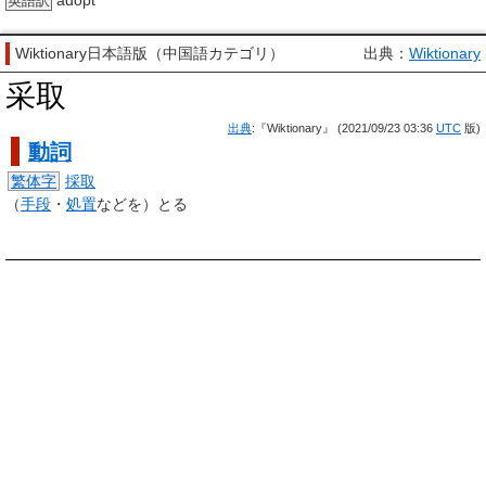
adopt
英語訳
Wiktionary日本語版（中国語カテゴリ）
出典：
Wiktionary
采取
出典
:『Wiktionary』 (2021/09/23 03:36
UTC
版)
動詞
繁体字
採取
（
手段
・
処置
などを）とる