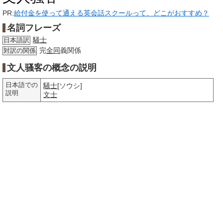
PR:
給付金を使って通える英会話スクールって、どこがおすすめ？
名詞フレーズ
騒士
日本語訳
完
全同
義関係
対訳の関係
文人骚客の概念の説明
日本語での
騒士
[ソウシ]
説明
文士