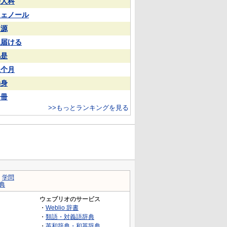
婦人科
フェノール
同源
見届ける
凡是
上个月
动身
一冊
>>もっとランキングを見る
｜
学問
典
ウェブリオのサービス
・
Weblio 辞書
・
類語・対義語辞典
・
英和辞典・和英辞典