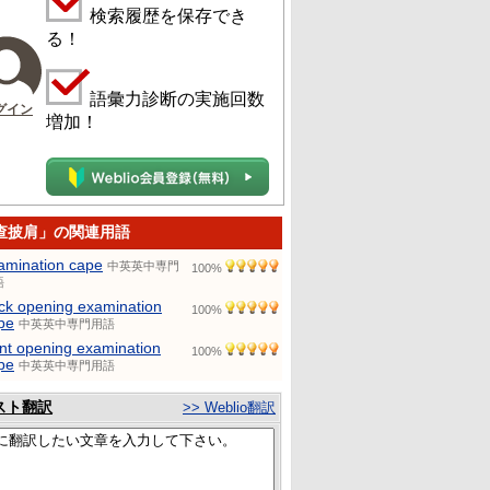
検索履歴を保存でき
る！
語彙力診断の実施回数
グイン
増加！
查披肩」の関連用語
amination cape
中英英中専門
100%
語
ck opening examination
100%
pe
中英英中専門用語
ont opening examination
100%
pe
中英英中専門用語
スト翻訳
>> Weblio翻訳