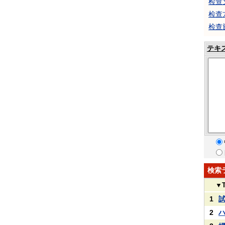
检查
检查
检查
テキ
検索
▼
1
2