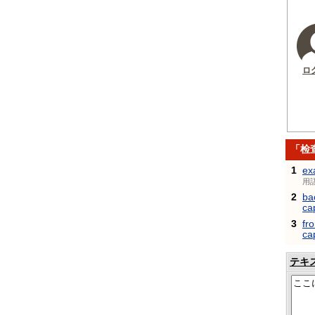
ロ
「检
1
ex
用
2
ba
ca
3
fr
ca
テキ