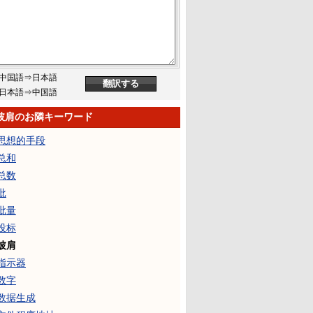
中国語⇒日本語
日本語⇒中国語
披肩のお隣キーワード
思想的手段
总和
总数
批
批量
投标
披肩
指示器
数字
数据生成