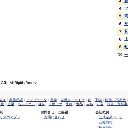
3
4
5
6
7
8
9
10
 CJKI. All Rights Reserved
ネス
｜
業界用語
｜
コンピュータ
｜
電車
｜
自動車・バイク
｜
船
｜
工学
｜
建築・不動産
文化
｜
生活
｜
ヘルスケア
｜
趣味
｜
スポーツ
｜
生物
｜
食品
｜
人名
｜
方言
｜
辞書・百科事
能
お問合せ・ご要望
会社概要
リオのアプリ
・
お問い合わせ
・
公式企業ページ
・
会社情報
・
採用情報