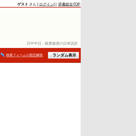
ゲスト
さん [
ログイン
] |
辞書総合TOP
日中中日：
检查披肩の日本語訳
検索フォームの固定解除