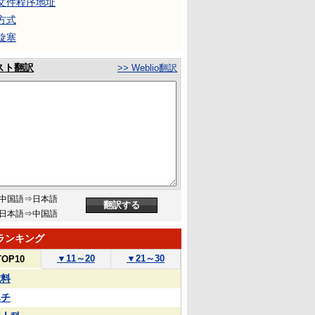
文件程序地址
方式
旋塞
スト翻訳
>> Weblio翻訳
中国語⇒日本語
日本語⇒中国語
ランキング
▼
11～20
▼
21～30
TOP10
試料
ハチ