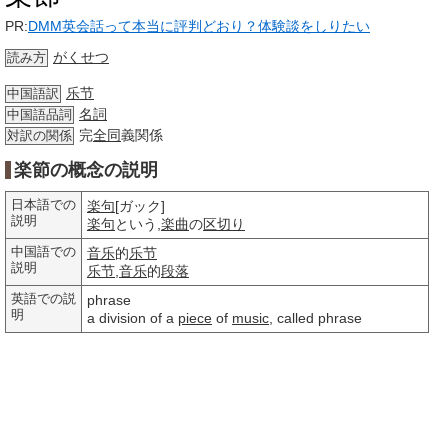
PR:
DMM英会話って本当に評判どおり？体験談をしりたい
がくせつ
読み方
乐节
中国語訳
名詞
中国語品詞
完
全同
義関係
対訳の関係
楽節の概念の説明
日本語での
楽句
[ガック]
説明
楽句
という,
楽曲
の
区切り
中国語での
音乐
的
乐节
説明
乐节
,
音乐
的
段落
英語での説
phrase
明
a division of a
piece
of
music
, called phrase