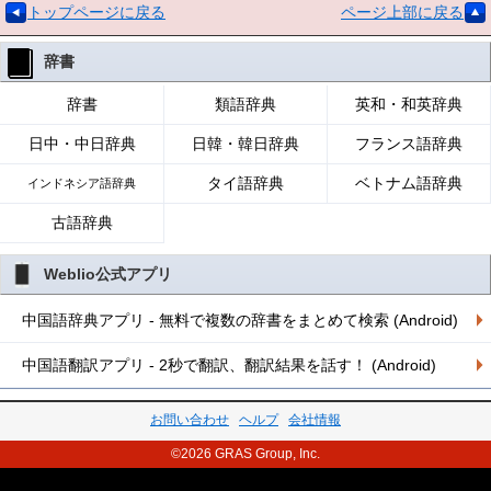
トップページに戻る
ページ上部に戻る
辞書
辞書
類語辞典
英和・和英辞典
日中・中日辞典
日韓・韓日辞典
フランス語辞典
タイ語辞典
ベトナム語辞典
インドネシア語辞典
古語辞典
Weblio公式アプリ
中国語辞典アプリ - 無料で複数の辞書をまとめて検索 (Android)
中国語翻訳アプリ - 2秒で翻訳、翻訳結果を話す！ (Android)
お問い合わせ
ヘルプ
会社情報
©2026 GRAS Group, Inc.