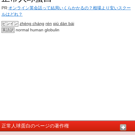
PR:
オンライン英会話って結局いくらかかるの？相場より安いスクー
ルはどれ？
zhèng cháng
rén
qiú dàn bái
ピンイン
normal human globulin
英語訳
正常人球蛋白のページの著作権