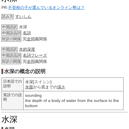
PR:
不登校の子が選んでいるオンライン塾は？
すいしん
読み方
水深
中国語訳
名詞
中国語品詞
完
全同
義関係
対訳の関係
水的深度
中国語訳
名詞
フレーズ
中国語品詞
完
全同
義関係
対訳の関係
水深の概念の説明
日本語での
水深[スイシン]
説明
水面
から底までの
深さ
英語での説
sounding
明
the depth of a body of water from the surface to the
bottom
水深