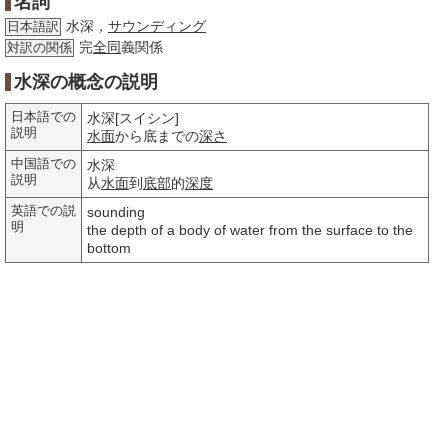
名詞
水深，
サウンディング
日本語訳
完
全同
義関係
対訳の関係
水深の概念の説明
日本語での
水深[スイシン]
説明
水面
から底までの
深さ
中国語での
水深
説明
从
水面
到
底部
的
深度
英語での説
sounding
明
the depth of a body of water from the surface to the
bottom