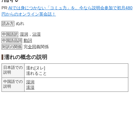
PR:
AIでは身につかない「コミュ力」を。今なら説明会参加で初月480
円からのオンライン英会話！
ぬれ
読み方
湿润
，
沾湿
中国語訳
動詞
中国語品詞
完
全同
義関係
対訳の関係
濡れの概念の説明
日本語での
濡れ[ヌレ]
説明
濡れること
中国語での
湿润
説明
濡湿