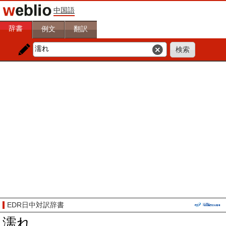
中国語
辞書
例文
翻訳
EDR日中対訳辞書
濡れ