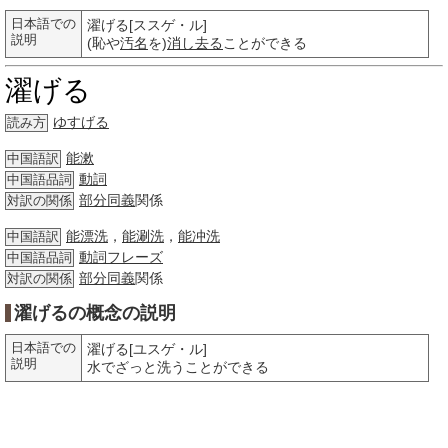
日本語での
濯げる[ススゲ・ル]
説明
(恥や
汚名
を)
消し去る
ことができる
濯げる
ゆすげる
読み方
能漱
中国語訳
動詞
中国語品詞
部分
同義
関係
対訳の関係
能漂洗
，
能涮洗
，
能冲洗
中国語訳
動詞
フレーズ
中国語品詞
部分
同義
関係
対訳の関係
濯げるの概念の説明
日本語での
濯げる[ユスゲ・ル]
説明
水でざっと洗うことができる