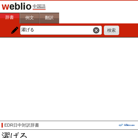
中国語
辞書
例文
翻訳
EDR日中対訳辞書
濯げる