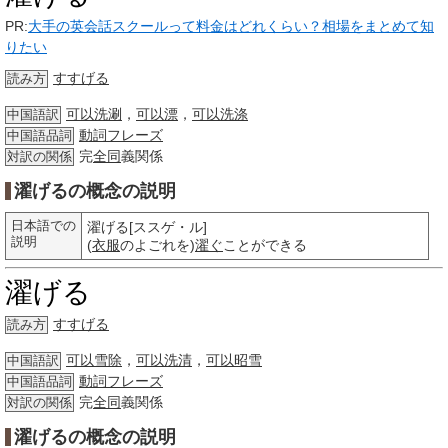
PR:
大手の英会話スクールって料金はどれくらい？相場をまとめて知
りたい
すすげる
読み方
可以洗涮
，
可以漂
，
可以洗涤
中国語訳
動詞
フレーズ
中国語品詞
完
全同
義関係
対訳の関係
濯げるの概念の説明
日本語での
濯げる[ススゲ・ル]
説明
(
衣服
のよごれを)
濯ぐ
ことができる
濯げる
すすげる
読み方
可以雪除
，
可以洗清
，
可以昭雪
中国語訳
動詞
フレーズ
中国語品詞
完
全同
義関係
対訳の関係
濯げるの概念の説明