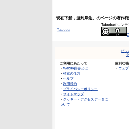
现在下船，游到岸边。のページの著作権
Tatoebaの
Tatoeba
C
ビジ
ご利用にあたって
便利な機
・
Weblio辞書とは
・
ウェブ
・
検索の仕方
・
ヘルプ
・
利用規約
・
プライバシーポリシー
・
サイトマップ
・
クッキー・アクセスデータに
ついて