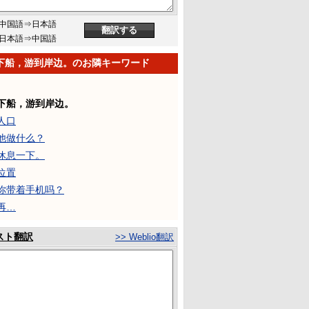
中国語⇒日本語
日本語⇒中国語
下船，游到岸边。のお隣キーワード
下船，游到岸边。
人口
他做什么？
休息一下。
位置
你带着手机吗？
再…
スト翻訳
>> Weblio翻訳