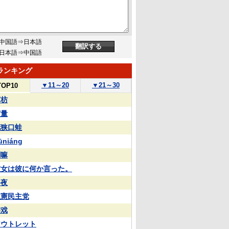
中国語⇒日本語
日本語⇒中国語
ランキング
▼
11～20
▼
21～30
TOP10
苏枋
実量
花狭口蛙
ūniáng
喇嘛
彼女は彼に何か言った。
終夜
立憲民主党
游戏
アウトレット