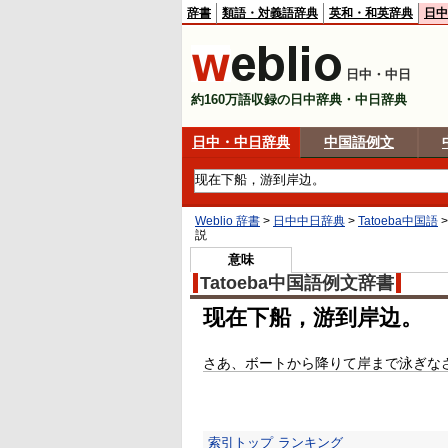
辞書
類語・対義語辞典
英和・和英辞典
日中
日中・中日
約160万語収録の日中辞典・中日辞典
日中・中日辞典
中国語例文
Weblio 辞書
>
日中中日辞典
>
Tatoeba中国語
説
意味
Tatoeba中国語例文辞書
现在下船，游到岸边。
さあ、ボートから降りて岸まで泳ぎな
索引トップ
ランキング