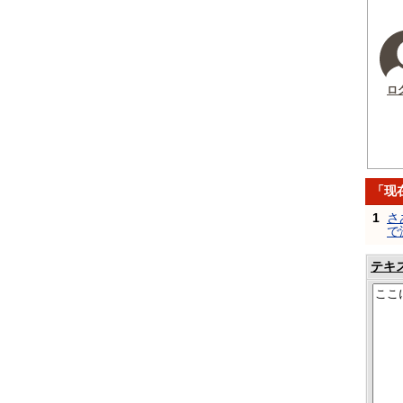
ロ
「现
1
さ
で
テキ