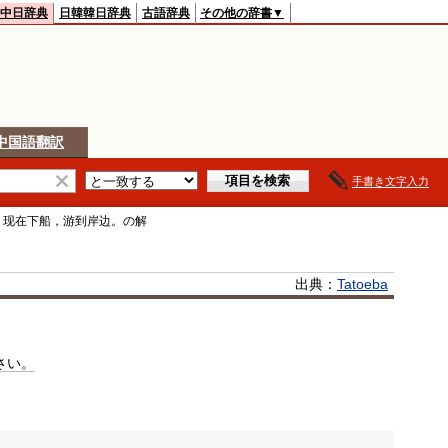
中日辞典
日韓韓日辞典
古語辞典
その他の辞書▼
中国語翻訳
手書き文字入力
>
现在下船，游到岸边。
の解
出典：
Tatoeba
さい。