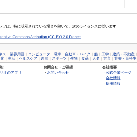
コンテンツは、特に明示されている場合を除いて、次のライセンスに従います：
reative Commons Attribution (CC-BY) 2.0 France
ネス
｜
業界用語
｜
コンピュータ
｜
電車
｜
自動車・バイク
｜
船
｜
工学
｜
建築・不動産
文化
｜
生活
｜
ヘルスケア
｜
趣味
｜
スポーツ
｜
生物
｜
食品
｜
人名
｜
方言
｜
辞書・百科事
能
お問合せ・ご要望
会社概要
リオのアプリ
・
お問い合わせ
・
公式企業ページ
・
会社情報
・
採用情報