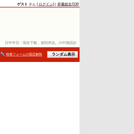
ゲスト
さん [
ログイン
] |
辞書総合TOP
日中中日：
现在下船，游到岸边。の中国語訳
検索フォームの固定解除