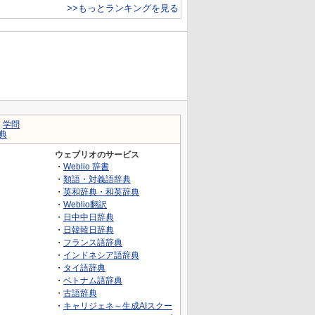
>>もっとランキングを見る
｜
学問
典
ウェブリオのサービス
・
Weblio 辞書
・
類語・対義語辞典
・
英和辞典・和英辞典
・
Weblio翻訳
・
日中中日辞典
・
日韓韓日辞典
・
フランス語辞典
・
インドネシア語辞典
・
タイ語辞典
・
ベトナム語辞典
・
古語辞典
・
キャリジェネ～生成AIスクー