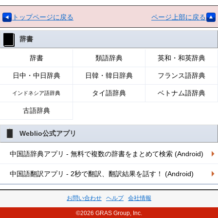
トップページに戻る
ページ上部に戻る
辞書
辞書
類語辞典
英和・和英辞典
日中・中日辞典
日韓・韓日辞典
フランス語辞典
タイ語辞典
ベトナム語辞典
インドネシア語辞典
古語辞典
Weblio公式アプリ
中国語辞典アプリ - 無料で複数の辞書をまとめて検索 (Android)
中国語翻訳アプリ - 2秒で翻訳、翻訳結果を話す！ (Android)
お問い合わせ
ヘルプ
会社情報
©2026 GRAS Group, Inc.