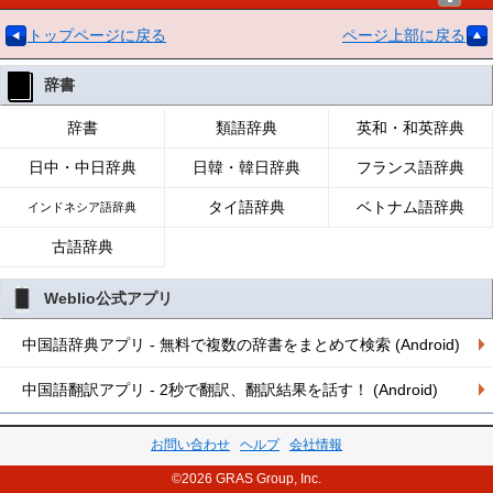
トップページに戻る
ページ上部に戻る
辞書
辞書
類語辞典
英和・和英辞典
日中・中日辞典
日韓・韓日辞典
フランス語辞典
タイ語辞典
ベトナム語辞典
インドネシア語辞典
古語辞典
Weblio公式アプリ
中国語辞典アプリ - 無料で複数の辞書をまとめて検索 (Android)
中国語翻訳アプリ - 2秒で翻訳、翻訳結果を話す！ (Android)
お問い合わせ
ヘルプ
会社情報
©2026 GRAS Group, Inc.