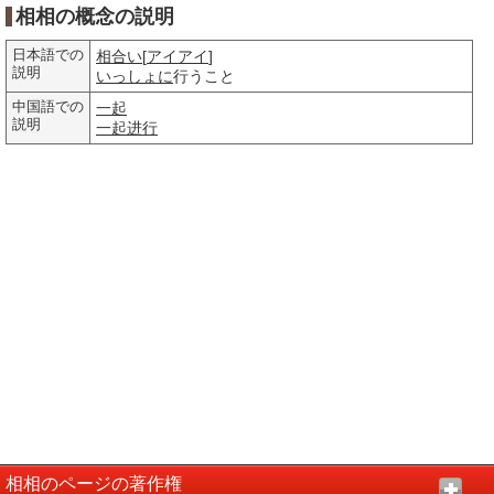
相相の概念の説明
日本語での
相合い
[
アイアイ
]
説明
いっしょに
行うこと
中国語での
一起
説明
一起
进行
相相のページの著作権