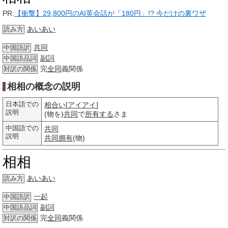
PR:
【衝撃】29,800円のAI英会話が「180円」!? 今だけの裏ワザ
あいあい
読み方
共同
中国語訳
副詞
中国語品詞
完
全同
義関係
対訳の関係
相相の概念の説明
日本語での
相合い
[
アイアイ
]
説明
(物を)
共同
で
所有する
さま
中国語での
共同
説明
共同拥有
(物)
相相
あいあい
読み方
一起
中国語訳
副詞
中国語品詞
完
全同
義関係
対訳の関係