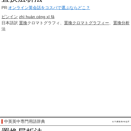
PR:
オンライン英会話をコスパで選ぶならどこ？
ピンイン
zhì huàn céng xī fǎ
日本語訳
置換
クロマトグラフィ、
置換
クロマトグラフィー
、
置換
分析
法
中英英中専門用語辞典