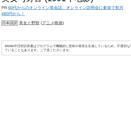
PR:
60代からのオンライン英会話。オンライン説明会に参加で初月
480円から！
美女と野獣
(
アニメ
映画
)
日本語訳
Weblio中日対訳辞書はプログラムで機械的に意味や表現を生成しているため、不適切
ていることもあります。ご了承くださいませ。