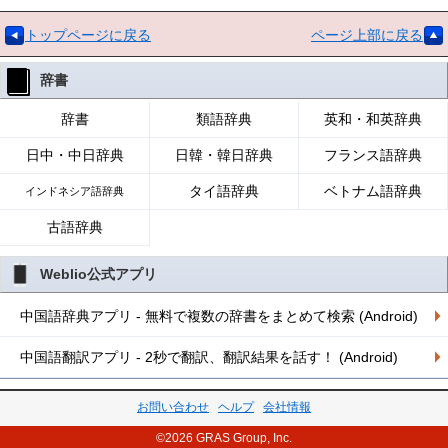
トップページに戻る
ページ上部に戻る
辞書
辞書
類語辞典
英和・和英辞典
日中・中日辞典
日韓・韓日辞典
フランス語辞典
タイ語辞典
ベトナム語辞典
インドネシア語辞典
古語辞典
Weblio公式アプリ
中国語辞典アプリ - 無料で複数の辞書をまとめて検索 (Android)
中国語翻訳アプリ - 2秒で翻訳、翻訳結果を話す！ (Android)
お問い合わせ
ヘルプ
会社情報
©2026 GRAS Group, Inc.