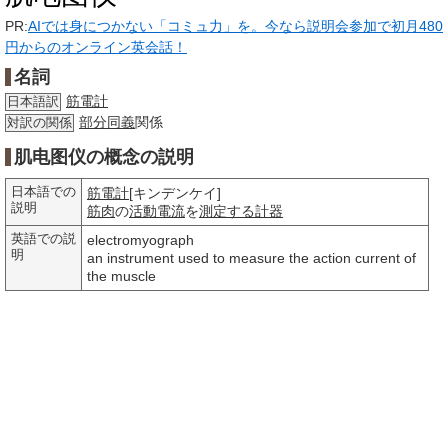
PR:
AIでは身につかない「コミュ力」を。今なら説明会参加で初月480
円からのオンライン英会話！
名詞
筋電計
日本語訳
部分
同義
関係
対訳の関係
肌电图仪の概念の説明
日本語での
筋電計
[キンデンケイ]
説明
筋肉
の
活動電流
を
測定する
計器
英語での説
electromyograph
明
an instrument used to measure the action current of
the muscle