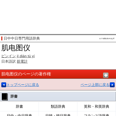
日中中日専門用語辞典
肌电图仪
ピンイン
jī diàn tú yí
日本語訳
筋電計
肌电图仪のページの著作権
トップページに戻る
ページ上部に戻る
辞書
辞書
類語辞典
英和・和英辞典
日中・中日辞典
日韓・韓日辞典
フランス語辞典