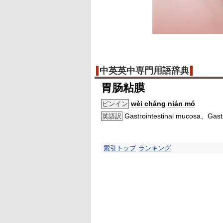
中英英中専門用語辞典
胃肠粘膜
wèi cháng
nián mó
ピンイン
Gastrointestinal mucosa、Gast
英語訳
索引トップ
ランキング