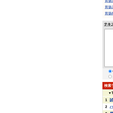
胃肠
胃肠
胃肠
テキ
検索
▼
1
2