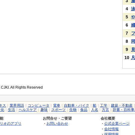
3
4
5
6
7
8
9
10
 CJKI. All Rights Reserved
ネス
｜
業界用語
｜
コンピュータ
｜
電車
｜
自動車・バイク
｜
船
｜
工学
｜
建築・不動産
文化
｜
生活
｜
ヘルスケア
｜
趣味
｜
スポーツ
｜
生物
｜
食品
｜
人名
｜
方言
｜
辞書・百科事
能
お問合せ・ご要望
会社概要
リオのアプリ
・
お問い合わせ
・
公式企業ページ
・
会社情報
・
採用情報