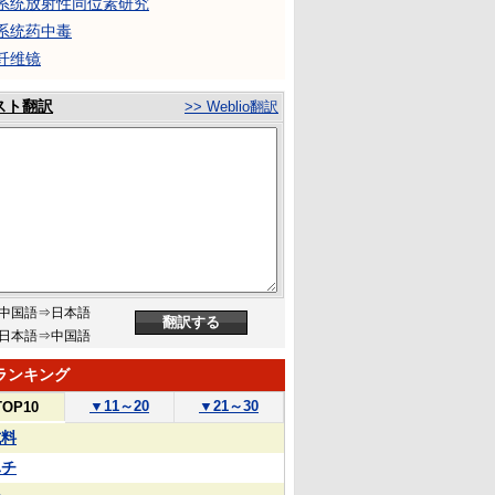
系统放射性同位素研究
系统药中毒
纤维镜
スト翻訳
>> Weblio翻訳
中国語⇒日本語
日本語⇒中国語
ランキング
▼
11～20
▼
21～30
TOP10
試料
ハチ