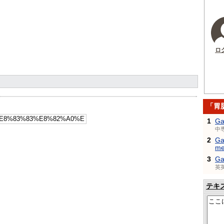
ロ
「胃
1
Ga
中
2
Ga
me
3
Ga
英
テキ