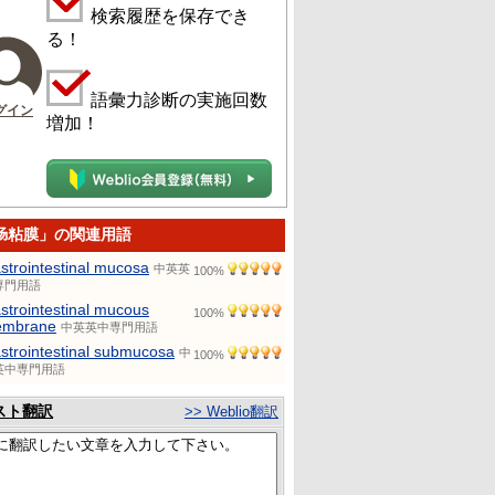
検索履歴を保存でき
る！
語彙力診断の実施回数
グイン
増加！
肠粘膜」の関連用語
strointestinal mucosa
中英英
100%
専門用語
strointestinal mucous
100%
mbrane
中英英中専門用語
strointestinal submucosa
中
100%
英中専門用語
スト翻訳
>> Weblio翻訳