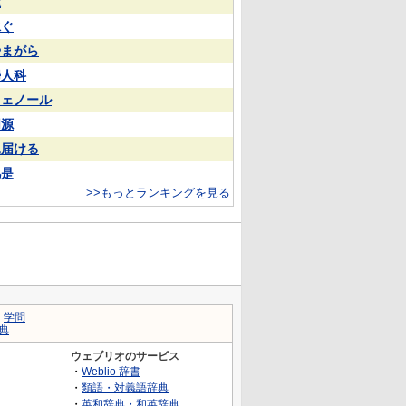
屋
泳ぐ
やまがら
婦人科
フェノール
同源
見届ける
凡是
>>もっとランキングを見る
｜
学問
典
ウェブリオのサービス
・
Weblio 辞書
・
類語・対義語辞典
・
英和辞典・和英辞典