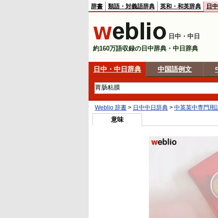
辞書
類語・対義語辞典
英和・和英辞典
日中
日中・中日
約160万語収録の日中辞典・中日辞典
日中・中日辞典
中国語例文
Weblio 辞書
>
日中中日辞典
>
中英英中専門用
意味