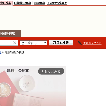
中日辞典
日韓韓日辞典
古語辞典
その他の辞書▼
中国語翻訳
手書き文字入力
語
>
胃肠粘膜
の解説
もっとみる
arrow_forward_ios