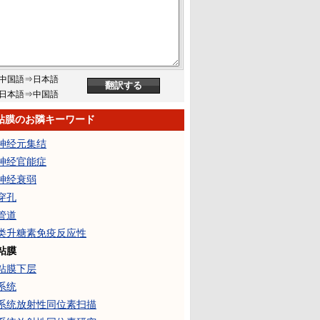
中国語⇒日本語
日本語⇒中国語
粘膜のお隣キーワード
神经元集结
神经官能症
神经衰弱
穿孔
管道
类升糖素免疫反应性
粘膜
粘膜下层
系统
系统放射性同位素扫描