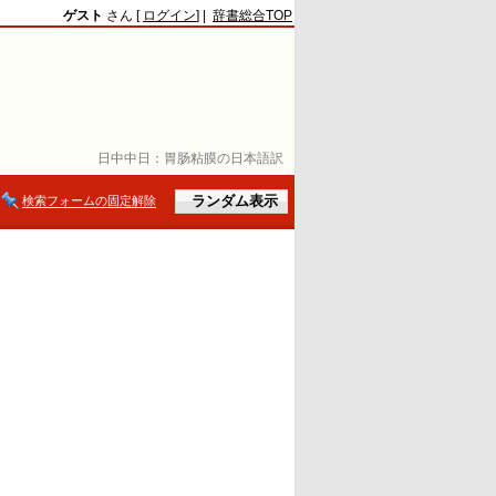
ゲスト
さん [
ログイン
] |
辞書総合TOP
日中中日：
胃肠粘膜の日本語訳
検索フォームの固定解除