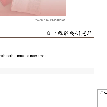
Powered by 
GliaStudios
Mute
rointestinal mucous membrane
こん