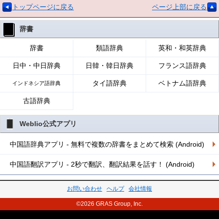
トップページに戻る
ページ上部に戻る
辞書
辞書
類語辞典
英和・和英辞典
日中・中日辞典
日韓・韓日辞典
フランス語辞典
タイ語辞典
ベトナム語辞典
インドネシア語辞典
古語辞典
Weblio公式アプリ
中国語辞典アプリ - 無料で複数の辞書をまとめて検索 (Android)
中国語翻訳アプリ - 2秒で翻訳、翻訳結果を話す！ (Android)
お問い合わせ
ヘルプ
会社情報
©2026 GRAS Group, Inc.