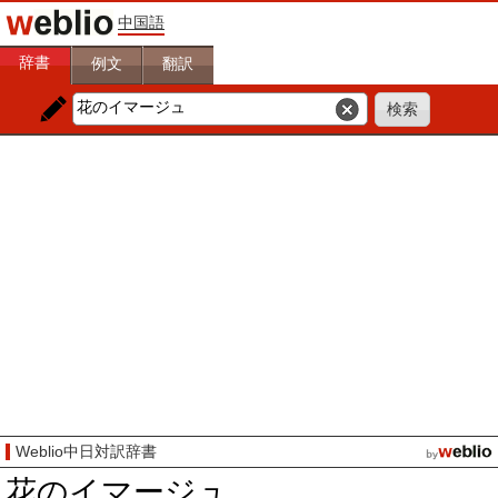
中国語
辞書
例文
翻訳
Weblio中日対訳辞書
花のイマージュ