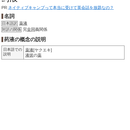
PR:
ネイティブキャンプって本当に受けて英会話を放題なの？
名詞
薬液
日本語訳
完
全同
義関係
対訳の関係
药液の概念の説明
日本語での
薬液
[ヤクエキ]
説明
液状
の
薬