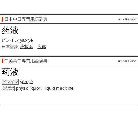
日中中日専門用語辞典
药液
ピンイン
yào yè
日本語訳
液状
薬
、
液体
中英英中専門用語辞典
药液
yào yè
ピンイン
physic liquor、liquid medicine
英語訳