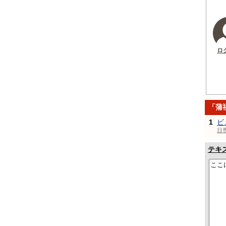
ロ
「蒲
1
ビ
日
テキ