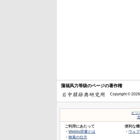
蒲福风力等级のページの著作権
Copyright © 2026
ビジ
ご利用にあたって
便利な機
・
Weblio辞書とは
・
ウェブ
・
検索の仕方