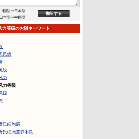
中国語⇒日本語
日本語⇒中国語
风力等级のお隣キーワード
数
氏风级
级
風級
风力
风力等级
风级
壳
野氏细胞层
野氏细胞营养不良