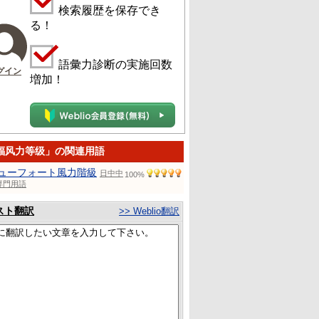
検索履歴を保存でき
る！
語彙力診断の実施回数
グイン
増加！
福风力等级」の関連用語
ューフォート風力階級
日中中
100%
専門用語
スト翻訳
>> Weblio翻訳