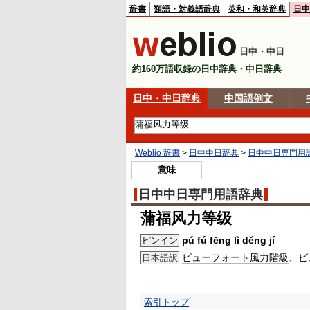
辞書
類語・対義語辞典
英和・和英辞典
日中
日中・中日
約160万語収録の日中辞典・中日辞典
日中・中日辞典
中国語例文
Weblio 辞書
>
日中中日辞典
>
日中中日専門用
意味
日中中日専門用語辞典
蒲福风力等级
pú fú
fēng lì děng jí
ピンイン
ビューフォート風力階級
、ビ
日本語訳
索引トップ