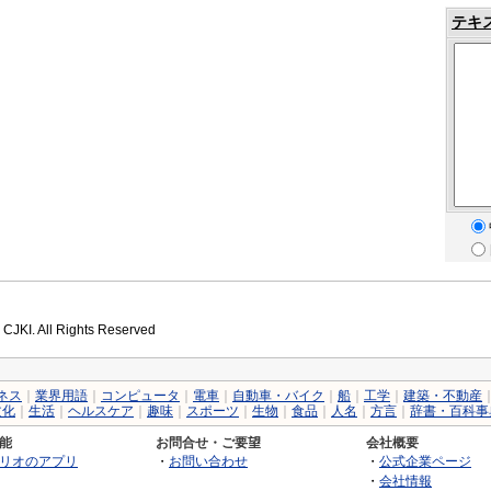
テキ
 CJKI. All Rights Reserved
ネス
｜
業界用語
｜
コンピュータ
｜
電車
｜
自動車・バイク
｜
船
｜
工学
｜
建築・不動産
文化
｜
生活
｜
ヘルスケア
｜
趣味
｜
スポーツ
｜
生物
｜
食品
｜
人名
｜
方言
｜
辞書・百科事
能
お問合せ・ご要望
会社概要
リオのアプリ
・
お問い合わせ
・
公式企業ページ
・
会社情報