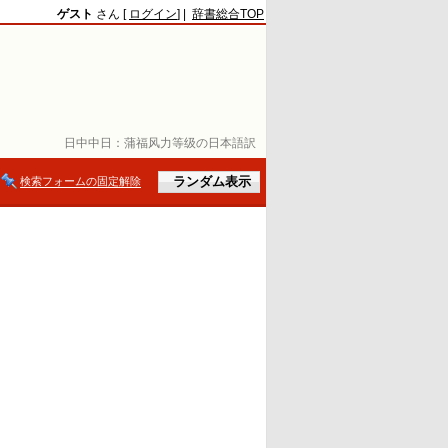
ゲスト
さん [
ログイン
] |
辞書総合TOP
日中中日：
蒲福风力等级の日本語訳
検索フォームの固定解除