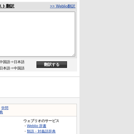
スト翻訳
>> Weblio翻訳
中国語⇒日本語
日本語⇒中国語
｜
学問
典
ウェブリオのサービス
・
Weblio 辞書
・
類語・対義語辞典