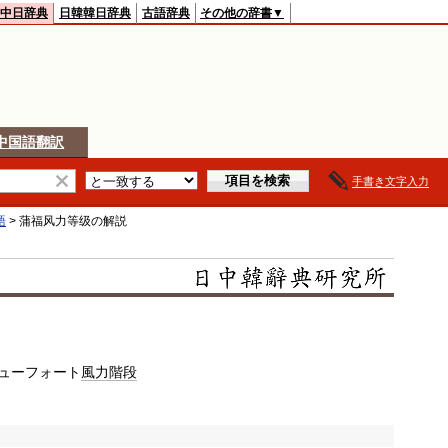
中日辞典
日韓韓日辞典
古語辞典
その他の辞書▼
中国語翻訳
手書き文字入力
語
>
蒲福风力等级
の解説
ューフォート
風力
階段