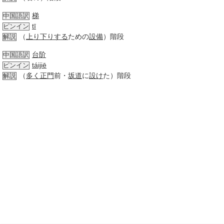
梯
中国語訳
tī
ピンイン
（
上り下りする
ための
設備
）階段
解説
台阶
中国語訳
táijiē
ピンイン
（
多く
正門
前・
坂道
に
設け
た）階段
解説