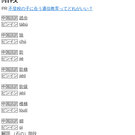
PR:
不登校の子に合う通信教育ってどれがいい？
踏步
中国語訳
tàbù
ピンイン
除
中国語訳
chú
ピンイン
阶
中国語訳
jiē
ピンイン
阶梯
中国語訳
jiētī
ピンイン
阶级
中国語訳
jiējí
ピンイン
楼梯
中国語訳
lóutī
ピンイン
砌
中国語訳
qì
ピンイン
（石の）階段
解説