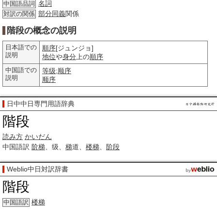
名詞
中国語品詞
部分
同義
関係
対訳の関係
階段の概念の説明
日本語での
順序
[ジュンジョ]
説明
地位
や
身分
上の
順序
中国語での
等级
;
顺序
説明
顺序
日中中日専門用語辞典
階段
読み方
かいだん
中国語訳
阶梯
、级、
梯
道、
楼梯
、
阶段
Weblio中日対訳辞書
階段
楼梯
中国語訳