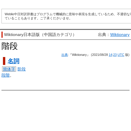
Weblio中日対訳辞書はプログラムで機械的に意味や表現を生成しているため、不適切
ていることもあります。ご了承くださいませ。
Wiktionary日本語版（中国語カテゴリ）
出典：
Wiktionary
階段
出典
:『Wiktionary』 (2021/08/28
14
:
23
UTC
版)
名詞
簡体字
阶段
段階
。