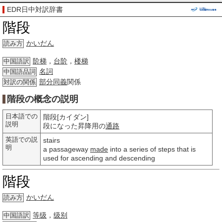
EDR日中対訳辞書
階段
かいだん
読み方
阶梯
，
台阶
，
楼梯
中国語訳
名詞
中国語品詞
部分
同義
関係
対訳の関係
階段の概念の説明
日本語での
階段[カイダン]
説明
段になった昇降用の
通路
英語での説
stairs
明
a passageway
made
into a series of steps that is
used for ascending and descending
階段
かいだん
読み方
等级
，
级别
中国語訳