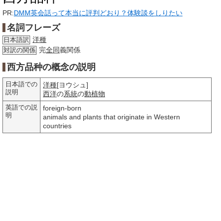
PR:
DMM英会話って本当に評判どおり？体験談をしりたい
名詞フレーズ
洋種
日本語訳
完
全同
義関係
対訳の関係
西方品种の概念の説明
日本語での
洋種
[ヨウシュ]
説明
西洋
の
系統
の
動植物
英語での説
foreign-born
明
animals and plants that originate in Western
countries